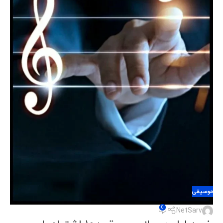
موسیقی
0
NetSarv