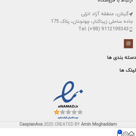
ارتباط با فروشگاه
گیلان، منطقه آزاد انزلی
جاده ساحلی زیباکنار، چونچنان، پلاک 175
Tel: (+98) 9112199343
دسته بندی ها
لینک ها
CaspianAva
2025 CREATED BY
Amin Moghaddam
0