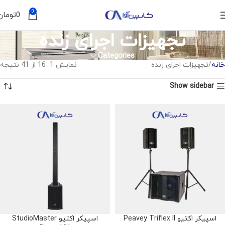
0
0
تومان
تجهیزات اجرای زنده
Categories
خانه
تجهیزات اجرای زنده
نمایش 1–16 از 41 نتیجه
Show sidebar
اسپیکر اکتیو Peavey Triflex II
اسپیکر اکتیو StudioMaster