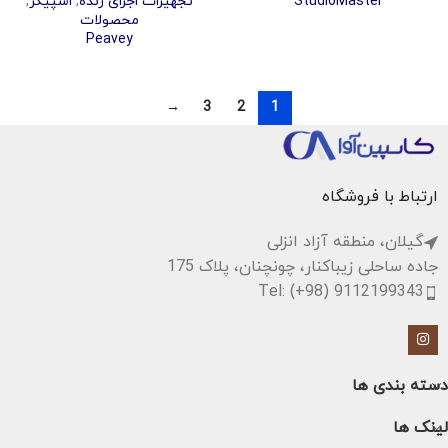
StudioMaster
تجهیزات اجرای زنده
,
اسپیکر
,
محصولات
Peavey
→
3
2
1
ارتباط با فروشگاه
گیلان، منطقه آزاد انزلی
جاده ساحلی زیباکنار، چونچنان، پلاک 175
Tel: (+98) 9112199343
دسته بندی ها
لینک ها