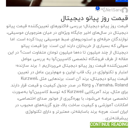
0
NetSarv
قیمت روز پیانو دیجیتال
قیمت روز پیانو دیجیتال؛ بررسی فاکتورهای تعیین‌کننده قیمت پیانو
دیجیتال در سال‌های اخیر جایگاه ویژه‌ای در میان هنرجویان موسیقی،
نوازندگان حرفه‌ای و استودیوهای ضبط موسیقی پیدا کرده است. اما
سوالی که بسیاری از خریداران دارند این است: چرا قیمت پیانو
دیجیتال از چند میلیون تا ده‌ها میلیون تومان متفاوت است؟ در این
مقاله از طرف فروشگاه تخصصی کاسپین‌آوا به بررسی عوامل
تعیین‌کننده قیمت روز پیانو دیجیتال می‌پردازیم. ۱. برند سازنده؛
اعتبار و تکنولوژی در یک قاب اولین و مهم‌ترین عامل در تعیین
قیمت پیانو دیجیتال، برند آن است. برندهایی مثل Kurzweil،
Yamaha، Roland، و Korg در صدر جدول کیفیت و قیمت قرار دارند.
برای مثال، برند آمریکایی Kurzweil که توسط کاسپین‌آوا به‌صورت
تخصصی عرضه می‌شود، با بهره‌گیری از موتور صدای اختصاصی،
امکانات آموزشی و کیفیت ساخت بالا، جزو گزینه‌های محبوب در
ایران است. هرچه برند باسابقه‌تر، معتبرتر و دارای تکنولوژی
پیشرفته‌تری...
CONTINUE READING