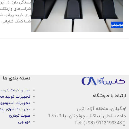
بستگی دارد. در این
شرکت‌های واردکنند
برای خرید پیانو، 
شما کمک شایانی می
موسیقی
دسته بندی ها
ساز و ادوات موس
ارتباط با فروشگاه
تجهیزات تولید مح
تجهیزات استودیو
گیلان، منطقه آزاد انزلی
تجهیزات اجرای زند
جاده ساحلی زیباکنار، چونچنان، پلاک 175
صوت تجاری
دی جی
Tel: (+98) 9112199343