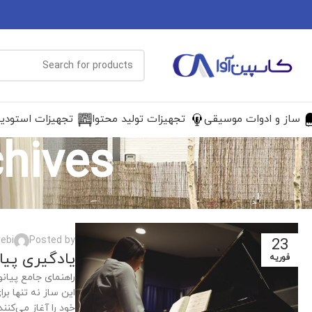
ساز و ادوات موسیقی
تجهیزات تولید محتوا
تجهیزات استودی
ag Archives
ebi
Posted by
23
یادگیری پیا
فوریه
راهنمای جامع پیان
این ساز نه تنها ب
خود را آغاز می‌کنن