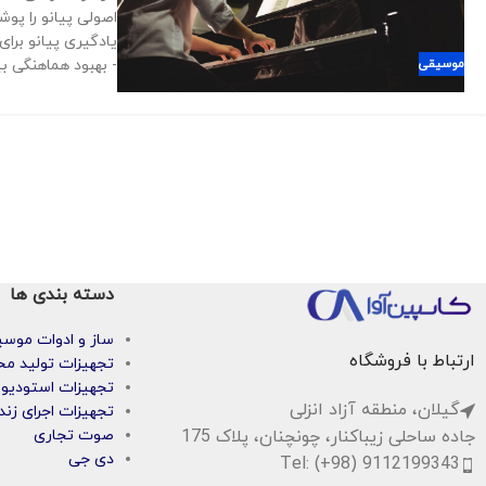
یادگیری پیانو برا
موسیقی
- بهبود هماهنگی ب
دسته بندی ها
ساز و ادوات موس
ارتباط با فروشگاه
تجهیزات تولید مح
تجهیزات استودیو
گیلان، منطقه آزاد انزلی
تجهیزات اجرای زند
جاده ساحلی زیباکنار، چونچنان، پلاک 175
صوت تجاری
دی جی
Tel: (+98) 9112199343