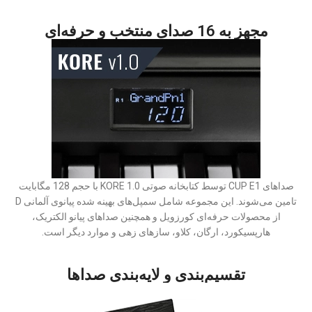
مجهز به 16 صدای منتخب و حرفه‌ای
صداهای CUP E1 توسط کتابخانه صوتی KORE 1.0 با حجم 128 مگابایت
تامین می‌شوند. این مجموعه شامل سمپل‌های بهینه شده پیانوی آلمانی D
از محصولات حرفه‌ای کورزویل و همچنین صداهای پیانو الکتریک،
هارپسیکورد، ارگان، کلاو، سازهای زهی و موارد دیگر است.
تقسیم‌بندی و لایه‌بندی صداها