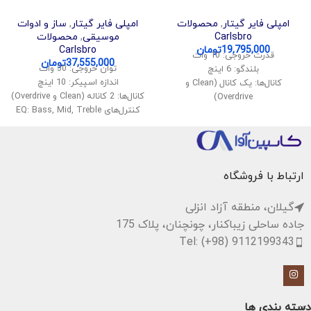
امپلی فایر گیتار
,
محصولات
امپلی فایر گیتار
,
ساز و ادوات
Carlsbro
موسیقی
,
محصولات
19,795,000
تومان
Carlsbro
قدرت خروجی: 10 وات
37,555,000
تومان
توان خروجی: 30 وات
بلندگو: 6 اینچ
اندازه اسپیکر: 10 اینچ
کانال‌ها: یک کانال (Clean و
کانال‌ها: 2 کاناله (Clean و Overdrive)
Overdrive)
کنترل‌های EQ: Bass, Mid, Treble
ورودی: ورودی گیتار (1/4 اینچ)
ورودی: 1 ورودی گیتار
کنترل‌ها: Volume, Tone, Gain
ورودی AUX: برای پخش موسیقی از
افکت: Reverb
دستگاه‌های دیگر
اندازه: مناسب برای حمل و نقل
خروجی هدفون: برای استفاده
ارتباط با فروشگاه
خصوصی
افکت‌ها: دارای افکت Reverb
گیلان، منطقه آزاد انزلی
وزن: حدود 8 کیلوگرم
جاده ساحلی زیباکنار، چونچنان، پلاک 175
Tel: (+98) 9112199343
دسته بندی ها