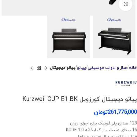
Click to enlarge
خانه
ساز و ادوات موسیقی
پیانو
پیانو دیجیتال
پیانو دیجیتال کورزویل Kurzweil CUP E1 BK
261,775,000
تومان
128 صدای پلی‌فونیک برای اجرای روان
16 صدای منتخب از کتابخانه KORE 1.0
قابلیت تقسیم و لایه‌بندی صداها