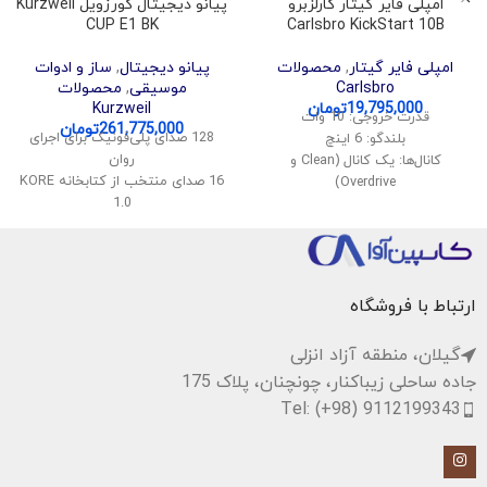
امپلی فایر گیتار کارلزبرو
پیانو دیجیتال کورزویل Kurzweil
CUP E1 BK
Carlsbro KickStart 10B
امپلی فایر گیتار
,
محصولات
پیانو دیجیتال
,
ساز و ادوات
Carlsbro
موسیقی
,
محصولات
19,795,000
تومان
Kurzweil
قدرت خروجی: 10 وات
261,775,000
تومان
128 صدای پلی‌فونیک برای اجرای
بلندگو: 6 اینچ
روان
کانال‌ها: یک کانال (Clean و
16 صدای منتخب از کتابخانه KORE
Overdrive)
1.0
ورودی: ورودی گیتار (1/4 اینچ)
قابلیت تقسیم و لایه‌بندی صداها
کنترل‌ها: Volume, Tone, Gain
اتصال بی‌سیم صدا و MIDI
افکت: Reverb
پشتیبانی از USB Audio و MIDI
اندازه: مناسب برای حمل و نقل
سیستم صوتی استریو با توان 40
ارتباط با فروشگاه
وات
گیلان، منطقه آزاد انزلی
جاده ساحلی زیباکنار، چونچنان، پلاک 175
Tel: (+98) 9112199343