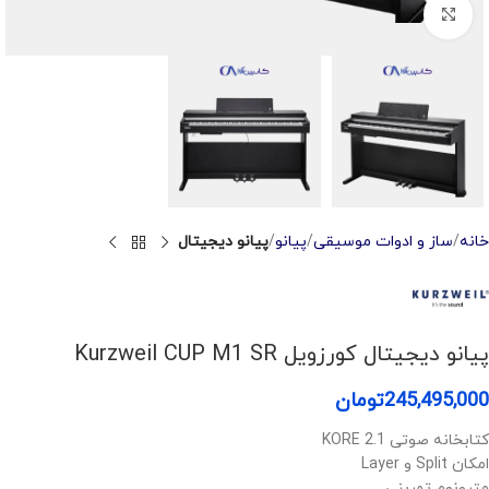
Click to enlarge
خانه
ساز و ادوات موسیقی
پیانو
پیانو دیجیتال
پیانو دیجیتال کورزویل Kurzweil CUP M1 SR
245,495,000
تومان
کتابخانه صوتی KORE 2.1
امکان Split و Layer
مترونوم تمرینی