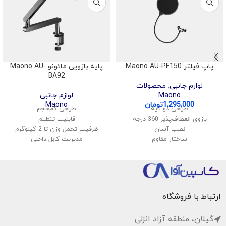
پاپ فیلتر Maono AU-PF150
پایه بازویی مائونو Maono AU-
BA92
لوازم جانبی
,
محصولات
Maono
لوازم جانبی
1,295,000
تومان
Maono
طراحی دو لایه
طراحی کم‌حجم
بازوی انعطاف‌پذیر 360 درجه
قابلیت تنظیم
نصب آسان
ظرفیت تحمل وزن
تا 2 کیلوگرم
ساختار مقاوم
مدیریت کابل داخلی
ساختار مقاوم
نصب آسان
ارتباط با فروشگاه
گیلان، منطقه آزاد انزلی