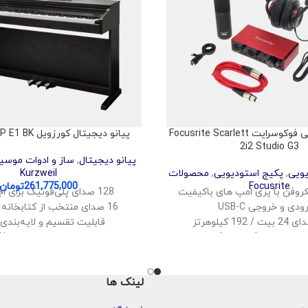
پکیج استودیویی فوکوسرایت Focusrite Scarlett
پیانو دیجیتال کورزویل Kurzweil CUP E1 BK
2i2 Studio G3
پیانو دیجیتال
,
ساز و ادوات موسی
یویی
,
پکیج استودیویی
,
محصولات
Kurzweil
Focusrite
261,775,000
تومان
روفن با پری امپ های باکیفیت
128 صدای پلی‌فونیک برای اجرای روان
16 صدای منتخب از کتابخانه KORE 1.0
1 کیلوهرتز
قابلیت تقسیم و لایه‌بندی
ت مانیتورینگ بی‌درنگ
اتصال بی‌سیم صدا و MIDI
پشتیبانی از USB Audio و MIDI
سیستم صوتی استریو با توان 40 و
لینک ها