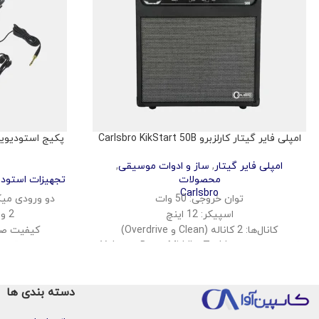
امپلی فایر گیتار کارلزبرو Carlsbro KikStart 50B
امپلی فایر گیتار
,
ساز و ادوات موسیقی
,
محصولات
تجهیزات استود
Carlsbro
توان خروجی: 50 وات
دو ورودی میک
اسپیکر: 12 اینچ
2 ورودی و خروجی USB-C
کانال‌ها: 2 کاناله (Clean و Overdrive)
کیفیت صدای 24 بیت / 92
کنترل‌های صدا: Volume, Bass, Middle, Treble
قابلی
افکت‌ها: Reverb
نرم‌افزارهای DAW و پلاگین‌های رایگان همراه
ورودی: 1x گیتار، 1x AUX
دسته بندی ها
خروجی هدفون: دارد
ابعاد: 42 x 45 x 25 سانتیمتر