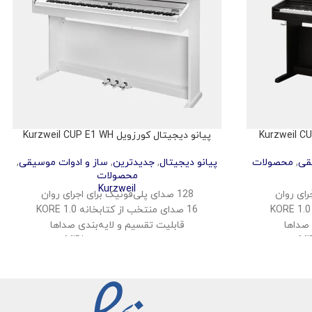
پیانو دیجیتال کورزویل Kurzweil CUP E1 WH
قی
,
محصولات
پیانو دیجیتال
,
جدیدترین
,
ساز و ادوات موسیقی
,
محصولات
Kurzweil
128 صدای پلی‌فونیک برای اجرای روان
16 صدای منتخب از کتابخانه KORE 1.0
 صداها
قابلیت تقسیم و لایه‌بندی صداها
اتصال بی‌سیم صدا و MIDI
پشتیبانی از USB Audio و MIDI
ات
سیستم صوتی استریو با توان 40 وات