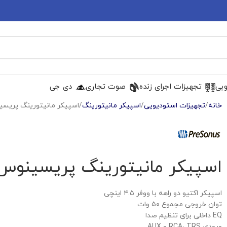
ویی
تجهیزات اجرای زنده
صوت تجاری
دی جی
خانه
تجهیزات استودیویی
اسپیکر مانیتورینگ
اسپیکر مانیتورینگ پریسینوس  Eris E4.5
اسپیکر مانیتورینگ پریسینوس esonus Eris E4.5
اسپیکر اکتیو دو راهه با ووفر ۴.۵ اینچی
توان خروجی مجموع ۵۰ وات
EQ داخلی برای تنظیم صدا
ورودی RCA، TRS و AUX