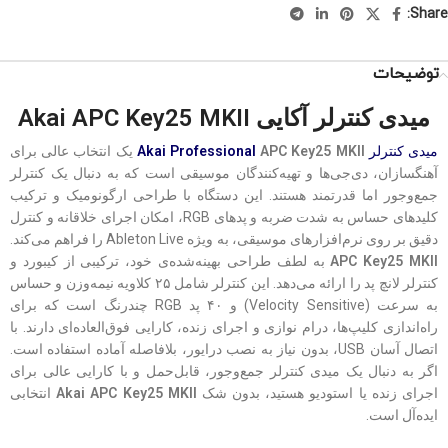
Share:
توضیحات
میدی کنترلر آکایی Akai APC Key25 MKII
میدی کنترلر
APC Key25 MKII
Akai Professional
یک انتخاب عالی برای
آهنگسازان، دی‌جی‌ها و تهیه‌کنندگان موسیقی است که به دنبال یک کنترلر
جمع‌وجور اما قدرتمند هستند. این دستگاه با طراحی ارگونومیک و ترکیب
کلیدهای حساس به شدت ضربه و پدهای RGB، امکان اجرای خلاقانه و کنترل
دقیق بر روی نرم‌افزارهای موسیقی، به ویژه Ableton Live را فراهم می‌کند.
APC Key25 MKII
به لطف طراحی بهینه‌شده‌ی خود، ترکیبی از کیبورد و
کنترلر لانچ پد را ارائه می‌دهد. این کنترلر شامل ۲۵ کلاویه نیمه‌وزن و حساس
به سرعت (Velocity Sensitive) و ۴۰ پد RGB چندرنگ است که برای
راه‌اندازی کلیپ‌ها، درام نوازی و اجرای زنده، کارایی فوق‌العاده‌ای دارند. با
اتصال آسان USB، بدون نیاز به نصب درایور، بلافاصله آماده استفاده است.
اگر به دنبال یک میدی کنترلر جمع‌وجور، قابل‌حمل و با کارایی عالی برای
اجرای زنده یا استودیو هستید، بدون شک
Akai APC Key25 MKII
انتخابی
ایده‌آل است.