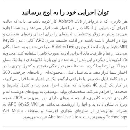
توان اجرایی خود را به اوج برسانید
هر کاربری که با نرم‌افزار Ableton Live کار کرده باشد می‌داند که حالت
اجرای آن، دنیایی از امکانات را در اختیار شما قرار می‌دهد و به شما اجازه
می‌دهد پخش ماژولار و تنظیمات لحظه‌ای را برای اجرای زنده‌ای منعطف و
پویا در اختیار داشته باشید. در ادامه فلسفه سری APC آکایی، مدل Key25
MKII دقیقا بر پایه انعطاف‌پذیری Ableton Live طراحی شده و به شما امکان
می‌دهد از تمام ظرفیت‌های اجرایی آن به صورت کامل استفاده کنید. محدوده
25 کلاویه بار دیگر در این مدل ارائه شده و این بار با کلاویه‌های داینامیک نسل
دوم آکایی ارتقا پیدا کرده است تا حس نوازندگی دقیق‌تر و کنترل بهتری را در
اختیار شما قرار دهد. مانند نسل قبلی، مجموعه‌ای از ناب‌های چرخشی 360
درجه کاملا قابل تخصیص با طراحی ارگونومیک در اختیار شما قرار می‌گیرد،
در کنار یک گرید 40 دکمه‌ای که امکان اجرا، مدیریت و کنترل کلیپ‌ها و
صحنه‌ها را فراهم می‌کند. متخصصان تولید موسیقی به بهبودهای هوشمندانه و
کاربردی تجربه کاربری، از جمله پدهای دارای نور پس‌زمینه RGB، توجه
ویژه‌ای نشان داده‌اند و آنها را ارزشمند می‌دانند. هر APC Key25 MKII به
همراه مجموعه‌ای از سازهای مجازی قدرتمند و منعطف AIR Music
Technology و همچنین نسخه Abelton Live Lite عرضه می‌شود.