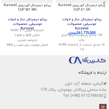
پیانو دیجیتال کورزویل Kurzweil
پیانو دیجیتال کورزویل Kurzweil
CUP M1 WH
CUP E1 SR
پیانو دیجیتال
,
ساز و ادوات
پیانو دیجیتال
,
ساز و ادوات
موسیقی
,
محصولات
موسیقی
,
محصولات
Kurzweil
Kurzweil
کتابخانه صوتی KORE 2.1
261,775,000
تومان
128 صدای پلی‌فونیک برای اجرای
امکان Split و Layer
روان
مترونوم تمرینی
16 صدای منتخب از کتابخانه KORE
اتصال بلوتوث برای صوت و MIDI
1.0
پشتیبانی از USB Audio و MIDI
قابلیت تقسیم و لایه‌بندی صداها
ضبط اجرای کاربر به صورت داخلی
اتصال بی‌سیم صدا و MIDI
کنترل پنل ساده و کاربرپسند
پشتیبانی از USB Audio و MIDI
سیستم صوتی استریو با توان 40
ارتباط با فروشگاه
وات
گیلان، منطقه آزاد انزلی
جاده ساحلی زیباکنار، چونچنان، پلاک 175
Tel: (+98) 9112199343