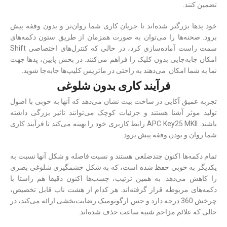
تضمین کنند.
خود پدها بزرگتر شده‌اند تا جریان کاری شما روان‌تر و بدون وقفه پیش
برود. صحنه‌ها را می‌توان به صورت همزمان از طریق ستون دکمه‌های
سمت راست آماده‌سازی کرد، در حالی که کنترل‌های اختصاصی Shift
امکان جابه‌جایی بدون کلیک را فراهم می‌‎کنند. در بخش پایین، پدها جهت
نما به شما امکان می‌دهند به راحتی در ماتریس کلیپ‌ها جابه‌جا شوید.
فرآیند کاری بدون شلوغی
تجربه عمیق آکایی در ساخت بیت نشان می‌دهد که آنها به خوبی با اصول
تولید موثر آشنا هستند و جزئیات کوچک می‌توانند تاثیر بزرگی داشته
باشند. APC Key25 MKII رابط کاربری خود را بهینه می‌کند تا فرآیند کاری
شما روان و بودن وقفه پیش برود.
تمام دکمه‌ها اکنون چندضلعی هستند و نسبت فاصله و شکل آنها نسبت به
یکدیگر به خوبی حفظ شده است، که به شکل چشمگیری شلوغی بصری
را کاهش می‌دهد. به همین ترتیب، چسب‌ها اکنون دقیقا هم راستا با
دکمه‌های مربوطه قرار گرفته‌اند. هر کدام از هشت ناب قابل تخصیص،
چرخش 360 درجه دارد و حس ارگونومیک رضایت‌بخشی ارائه می‌کند، در
حالی که علائم مزاحم شبیه ساعت حذف شده‌اند.