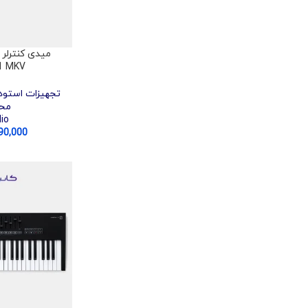
1 MKV
تجهیزات استود
مح
io
90,000