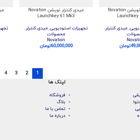
میدی کنترلر نویشن Novation
میدی کنترلر نویشن Novation
Launchkey 61 Mk3
Launchkey
یویی
,
میدی کنترلر
,
تجهیزات استودیویی
,
میدی کنترلر
,
تجهی
صولات
محصولات
Novation
Novat
49,0
تومان
60,000,000
تومان
4
3
2
1
لینک ها
یقی
فروشگاه
توا
بلاگ
یی
تماس با ما
ه
درباره ما