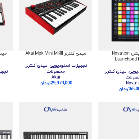
لانچ پد نویشن Novation
میدی کنترلر Akai Mpk Mini MKIII
Launchpad 
تجهیزات استودیویی
,
میدی کنترلر
,
یویی
,
میدی کنترلر
,
محصولات
تجهی
صولات
Akai
Novat
29,970,000
تومان
65,0
تومان