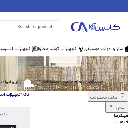
ساز و ادوات موسیقی
تجهیزات تولید محتوا
تجهیزات استودی
جدیدترین
لوازم جانبی
محصولات
ساز و ادوات
314 Products
14 Products
7 Products
78 Products
خانه
تجهیزات است
صافی محصولات
بستن
فیلترها
قیمت