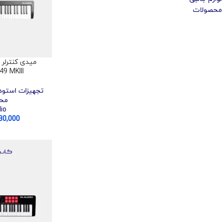
محصولات
49 MKIII
تجهیزات استود
مح
io
30,000