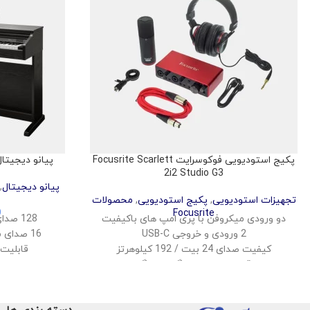
پکیج استودیویی فوکوسرایت Focusrite Scarlett
پیانو دیجیتال کورزویل 
2i2 Studio G3
پیانو دیجیتال
,
تجهیزات استودیویی
,
پکیج استودیویی
,
محصولات
0
Focusrite
دو ورودی میکروفن با پری امپ های باکیفیت
128 صدای پلی‌فونیک برای اجرای روان
2 ورودی و خروجی USB-C
16 صدای منتخب از کتابخانه KORE 1.0
کیفیت صدای 24 بیت / 192 کیلوهرتز
قابلیت 
قابلیت مانیتورینگ بی‌درنگ
اتصا
نرم‌افزارهای DAW و پلاگین‌های رایگان همراه
پشتیبانی از io
سیستم صوتی