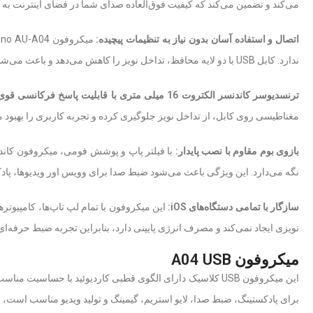
می‌کند و تضمین می‌کند که کیفیت فوق‌العاده صدای شما در فضای اینترنت به
اتصال و استفاده آسان بدون نیاز به تنظیمات پیچیده:
ندارد. کابل USB با دو لایه محافظ، تداخل نویز را کاهش می‌دهد و باعث می‌شود ضبط صدا در پادکست، لایو استریم، تماس ویدیویی یا تقریبا هر نوع ضبط دیگری به راحتی باکیفیت عالی انجام شود.
ترنسدیوسر کاندنسر الکتروت 16 میلی متری با قابلیت پاسخ فرکانسی قوی و کاهش نویز:
مغناطیسی روی کابل، از تداخل نویز جلوگیری کرده و تجربه کاربری را بهبود 
بازوی بوم مقاوم با نصب پایدار:
نگه می‌دارد. این ویژگی باعث می‌شود ضبط صدا برای وویس اور ویدیوها، پادک
سازگار با تمامی دستگاه‌های
iOS
:
نویزی ایجاد نمی‌کند و مصرف انرژی پایینی دارد، بنابراین تجربه ضبط حرفه‌ای
میکروفون A04 USB
برای پادکستینگ، ضبط صدا، لایو استریم، گیمینگ و تولید ویدیو مناسب است، بن