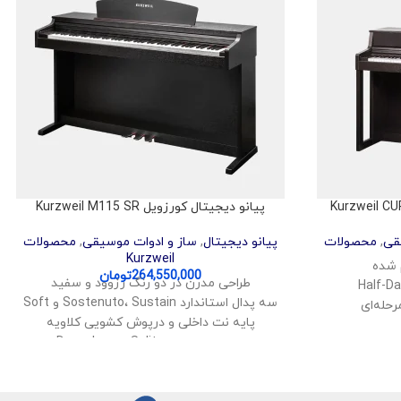
پیانو دیجیتال کورزویل Kurzweil M115 SR
قی
,
محصولات
پیانو دیجیتال
,
ساز و ادوات موسیقی
,
محصولات
Kurzweil
264,550,000
تومان
طراحی مدرن در دو رنگ رزوود و سفید
سه پدال استاندارد Sostenuto، Sustain و Soft
رحله‌ای
پایه نت داخلی و درپوش کشویی کلاویه
 بالا
حالت‌های اجرایی Layer، Split و Duo
امکان یادگیری راحت پیانو
موسیقی