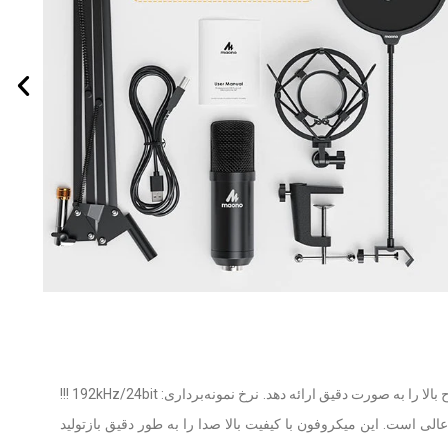
میکروفون کاندنسر Maono AU-A04 با تراشه صدای حرفه‌ای طراحی شده است تا نرخ نمونه‌برداری با وضوح بالا را به صورت دقیق ارائه دهد. نرخ نمونه‌برداری: 192kHz/24bit !!!
ست و ویس اوور عالی است. این میکروفون با کیفیت بالا صدا را به طور دقیق بازتولید