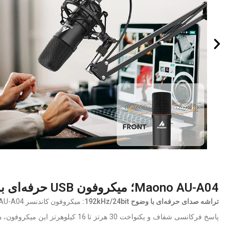
Maono AU-A04؛ میکروفون USB حرفه‌ای برای ضبط پادکست
تراشه صدای حرفه‌ای با وضوح
192kHz/24bit
:
پاسخ فرکانسی شفاف و یکنواخت 30 