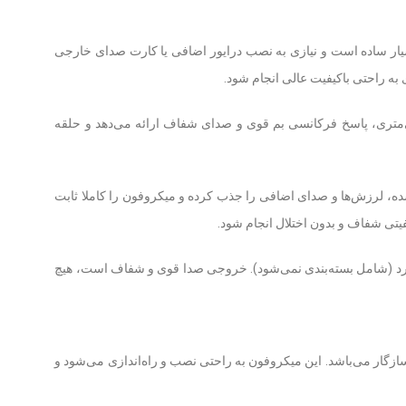
و سیستم عامل لینوکوس بسیار ساده است و نیازی به نصب درایور اضافی یا کارت صدای خارجی
USB A04 با ترنسدیوسر کاندنسر الکتروت 16 میلی‌متری، پاسخ فرکانسی بم قوی و صدای شفاف ارائه می‌دهد و حلقه
‌کند و شاک مانت تعبیه شده، لرزش‌ها و صدای اضافی را جذب کرده و میکروفون را کاملا ثابت
یتی شفاف و بدون اختلال انجام شود.
روفون با تمام لپ تاپ‌ها، کامپیوترها و گوشی‌های موبایل سازگار است و برای اتصال به گوشی نیاز به مبدل OTG دارد (شامل بسته‌بندی نمی‌شود). خروجی صدا قوی و شفاف است، هیچ
میکروفون USB کلاسیک دارای الگوی قطبی کاردیوئید با حساسیت مناسب، خروجی بالا و نویز داخلی پایین است و با سیستم‌عامل‌های ویندوز، مک و iOS سازگار می‌باشد. این میکروفون به راحتی نصب و راه‌اندازی می‌شود و