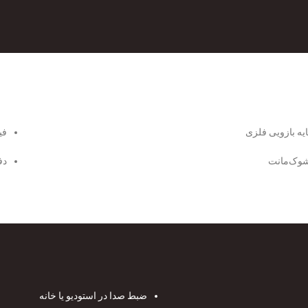
ایه بازویی فلزی
فی
وک‌مانت
دف
ضبط صدا در استودیو یا خانه