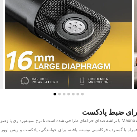
هرتز تا 16 کیلوهرتز این میکروفون، همراه با گسترده فرکانسی توسعه یافته، برای خوانندگی، پادک