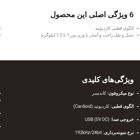
6 ویژگی اصلی این محصول
الگوی قطبی کاردیوئید
حمل و نقل راحت و آسان با وزن بین 1 تا 1.2 کیلوگرم
ویژگی‌های کلیدی
نوع میکروفون:
کاندنسر
الگوی قطبی:
کاردیوئید (Cardioid)
خروجی صدا:
USB (5V DC)
نرخ نمونه‌برداری:
192kHz/24bit