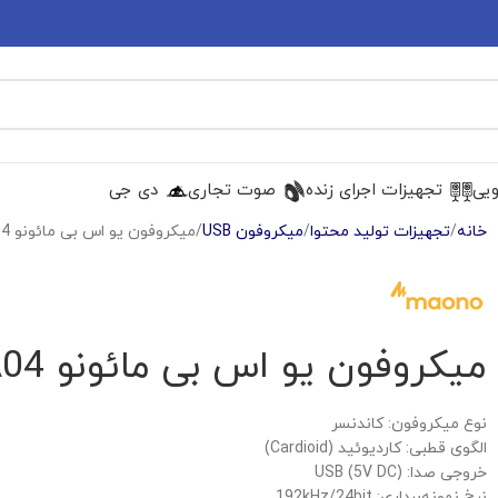
ویی
تجهیزات اجرای زنده
صوت تجاری
دی جی
خانه
تجهیزات تولید محتوا
میکروفون USB
میکروفون یو اس بی مائونو Maono AU-A04
میکروفون یو اس بی مائونو Maono AU-A04
نوع میکروفون:
کاندنسر
الگوی قطبی:
کاردیوئید (Cardioid)
خروجی صدا:
USB (5V DC)
نرخ نمونه‌برداری:
192kHz/24bit