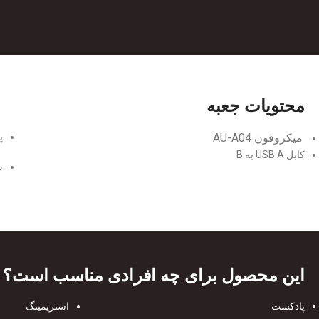
محتویات جعبه
میکروفون AU-A04
پ
کابل USB A به B
ش
این محصول برای چه افرادی مناسب است؟
پادکست
استریمینگ