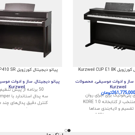
Kurzweil CUP E1 BK
پیانو دیجیتال کورزویل Kurzweil CUP410 SR
ساز و ادوات موسیقی
,
محصولات
پیانو دیجیتال
,
ساز و ادوات موسی
Kurzweil
Kurzweil
50 برنامه از پیش تنظیم شده
261,775,00
تومان
سه پدال استاندارد با Half-Damper
کنترل دقیق پدال‌های چند م
تقسیم و لایه‌بندی صداها
چهار اسپیکر داخلی با وضوح
ل بی‌سیم صدا و MIDI
سیستم صوتی داخلی 70 وات
USB Aud و MIDI
اتصال بلوتوث برای پخش 
 استریو با توان 40 وات