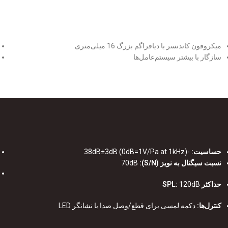
میکروفون کاندنسر با دیافراگم بزرگ 16 میلی‌متری
سازگار با بیشتر سیستم‌عامل‌ها
حساسیت:
-38dB±3dB (0dB=1V/Pa at 1kHz)
نسبت سیگنال به نویز (S/N):
70dB
حداکثر SPL:
120dB
کنترل‌ها:
دکمه لمسی برای قطع/وصل صدا با نشانگر LED