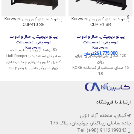
پیانو دیجیتال کورزویل Kurzweil
پیانو دیجیتال کورزویل Kurzweil
CUP410 SR
CUP E1 SR
پیانو دیجیتال
,
ساز و ادوات
پیانو دیجیتال
,
ساز و ادوات
موسیقی
,
محصولات
موسیقی
,
محصولات
Kurzweil
Kurzweil
50 برنامه از پیش تنظیم شده
261,775,000
تومان
128 صدای پلی‌فونیک برای اجرای
سه پدال استاندارد با Half-Damper
روان
کنترل دقیق پدال‌های چند مرحله‌ای
16 صدای منتخب از کتابخانه KORE
چهار اسپیکر داخلی با وضوح بالا
1.0
سیستم صوتی داخلی 70 وات
قابلیت تقسیم و لایه‌بندی صداها
اتصال بلوتوث برای پخش موسیقی
اتصال بی‌سیم صدا و MIDI
پشتیبانی از USB Audio و MIDI
سیستم صوتی استریو با توان 40
ارتباط با فروشگاه
وات
گیلان، منطقه آزاد انزلی
جاده ساحلی زیباکنار، چونچنان، پلاک 175
Tel: (+98) 9112199343