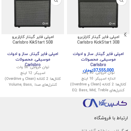
امپلی فایر گیتار کارلزبرو
امپلی فایر گیتار کارلزبرو
Carlsbro KikStart 50B
Carlsbro KickStart 30B
امپلی فایر گیتار
,
ساز و ادوات
امپلی فایر گیتار
,
ساز و ادوات
موسیقی
,
محصولات
موسیقی
,
محصولات
Carlsbro
Carlsbro
توان خروجی: 50 وات
37,555,000
تومان
توان خروجی: 30 وات
اسپیکر: 12 اینچ
اندازه اسپیکر: 10 اینچ
کانال‌ها: 2 کاناله (Clean و Overdrive)
کانال‌ها: 2 کاناله (Clean و Overdrive)
کنترل‌های صدا: Volume, Bass,
کنترل‌های EQ: Bass, Mid, Treble
Middle, Treble
ورودی: 1 ورودی گیتار
افکت‌ها: Reverb
ورودی AUX: برای پخش موسیقی از
ورودی: 1x گیتار، 1x AUX
دستگاه‌های دیگر
خروجی هدفون: دارد
خروجی هدفون: برای استفاده
ابعاد: 42 x 45 x 25 سانتیمتر
ارتباط با فروشگاه
خصوصی
وزن: حدود 12 کیلوگرم
افکت‌ها: دارای افکت Reverb