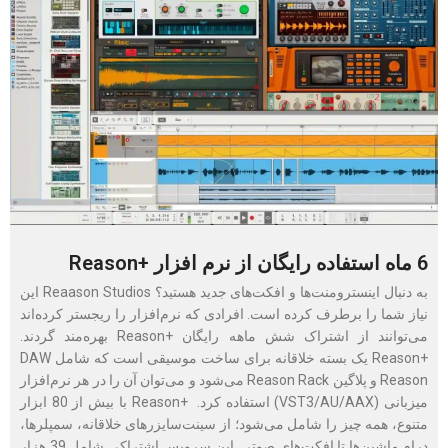
6 ماه استفاده رایگان از نرم افزار +Reason
به دنبال اینسترومنت‌ها و افکت‌‌های جدید هستید؟ Reaason Studios این
نیاز شما را برطرف کرده است. افرادی که نرم‌افزار را ریجستر کرده‌اند
می‌توانند از اشتراک شش ماهه رایگان +Reason بهره‌مند گردند.
+Reason یک بسته خلاقانه برای ساخت موسیقی است که شامل DAW
Reason و پلاگین Reason Rack می‌شود و می‌توان آن را در هر نرم‌افزار
میزبانی (VST3/AU/AAX) استفاده کرد. +Reason با بیش از 80 ابزار
متنوع، همه چیز را شامل می‌شود؛ از سینت‌سایزرهای خلاقانه، سمپلرها،
درام ماشین‌ها تا افکت‌های صوتی. این سرویس اشتراکی شامل 39 هزار