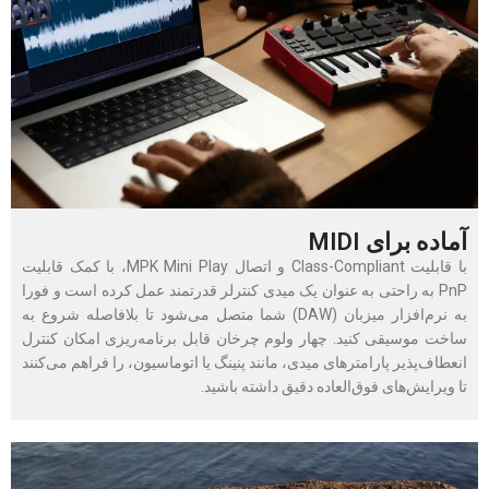
آماده برای MIDI
با قابلیت Class-Compliant و اتصال MPK Mini Play، با کمک قابلیت
PnP به راحتی به عنوان یک میدی کنترلر قدرتمند عمل کرده است و فورا
به نرم‌افزار میزبان (DAW) شما متصل می‌شود تا بلافاصله شروع به
ساخت موسیقی کنید. چهار ولوم چرخان قابل برنامه‌ریزی امکان کنترل
انعطاف‌پذیر پارامترهای میدی، مانند پنینگ یا اتوماسیون، را فراهم می‌کنند
تا ویرایش‌های فوق‌العاده دقیق داشته باشید.