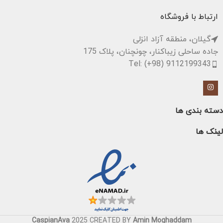
رایگان همراه
سیستم صوتی استریو با توان 40
ارتباط با فروشگاه
وات
گیلان، منطقه آزاد انزلی
جاده ساحلی زیباکنار، چونچنان، پلاک 175
Tel: (+98) 9112199343
دسته بندی ها
لینک ها
CaspianAva
2025 CREATED BY
Amin Moghaddam