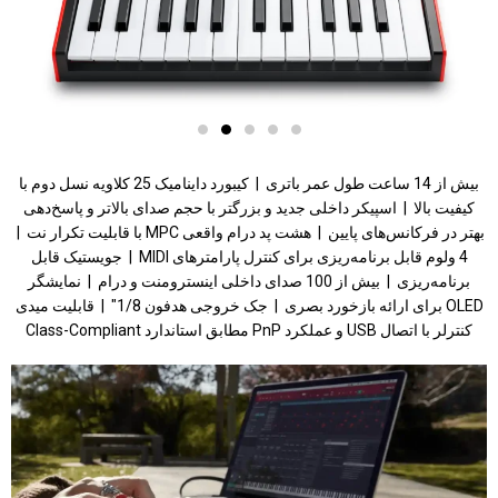
بیش از 14 ساعت طول عمر باتری | کیبورد داینامیک 25 کلاویه نسل دوم با
کیفیت بالا | اسپیکر داخلی جدید و بزرگتر با حجم صدای بالاتر و پاسخ‌دهی
بهتر در فرکانس‌های پایین | هشت پد درام واقعی MPC با قابلیت تکرار نت |
4 ولوم قابل برنامه‌ریزی برای کنترل پارامترهای MIDI | جویستیک قابل
برنامه‌ریزی | بیش از 100 صدای داخلی اینسترومنت و درام | نمایشگر
OLED برای ارائه بازخورد بصری | جک خروجی هدفون 1/8″ | قابلیت میدی
کنترلر با اتصال USB و عملکرد PnP مطابق استاندارد Class-Compliant