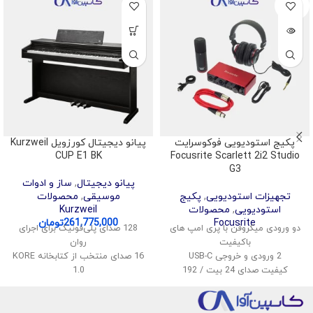
SOLD
OUT
پکیج استودیویی فوکوسرایت
پیانو دیجیتال کورزویل Kurzweil
CUP E1 BK
Focusrite Scarlett 2i2 Studio
G3
پیانو دیجیتال
,
ساز و ادوات
تجهیزات استودیویی
,
پکیج
موسیقی
,
محصولات
استودیویی
,
محصولات
Kurzweil
Focusrite
261,775,000
تومان
دو ورودی میکروفن با پری امپ های
128 صدای پلی‌فونیک برای اجرای
باکیفیت
روان
2 ورودی و خروجی USB-C
16 صدای منتخب از کتابخانه KORE
کیفیت صدای 24 بیت / 192
1.0
کیلوهرتز
قابلیت تقسیم و لایه‌بندی صداها
قابلیت مانیتورینگ بی‌درنگ
اتصال بی‌سیم صدا و MIDI
نرم‌افزارهای DAW و پلاگین‌های
پشتیبانی از USB Audio و MIDI