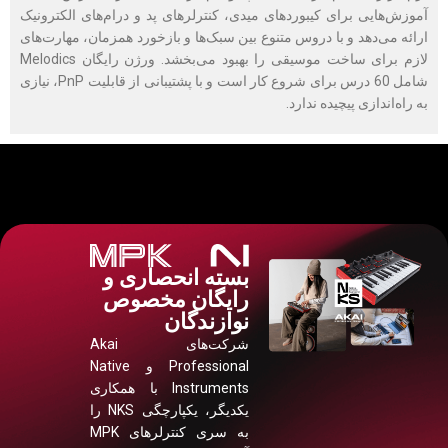
آموزش‌هایی برای کیبوردهای میدی، کنترلرهای پد و درام‌های الکترونیک
ارائه می‌دهد و با دروس متنوع بین سبک‌ها و بازخورد همزمان، مهارت‌های
لازم برای ساخت موسیقی را بهبود می‌بخشد. ورژن رایگان Melodics
شامل 60 درس برای شروع کار است و با پشتیبانی از قابلیت PnP، نیازی
به راه‌اندازی پیچیده ندارد.
بسته انحصاری و
رایگان مخصوص
نوازندگان
شرکت‌های Akai
Professional و Native
Instruments با همکاری
یکدیگر، یکپارچگی NKS را
به سری کنترلرهای MPK