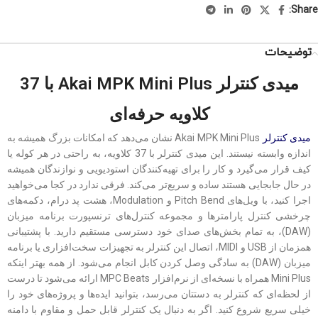
Share:
توضیحات
میدی کنترلر Akai MPK Mini Plus با 37
کلاویه حرفه‌ای
میدی کنترلر
Akai MPK Mini Plus نشان می‌دهد که امکانات بزرگ همیشه به
اندازه وابسته نیستند. این میدی کنترلر با 37 کلاویه، به راحتی در هر کوله یا
کیف قرار می‌گیرد و کار را برای تهیه‌کنندگان استودیویی و نوازندگان همیشه
در حال جابجایی هستند ساده و سریع‌تر می‌کند. فرقی ندارد در کجا می‌خواهید
اجرا کنید، با ویل‌های Pitch Bend و Modulation، هشت پد درام، دکمه‌های
چرخشی کنترل پارامترها و مجموعه کنترل‌های ترنسپورت برنامه میزبان
(DAW)، به تمام بخش‌های صدای خود دسترسی مستقیم دارید. با پشتیبانی
همزمان از USB و MIDI، اتصال این کنترلر به تجهیزات سخت‌افزاری یا برنامه
میزبان (DAW) به سادگی وصل کردن کابل انجام می‌شود. از همه بهتر اینکه
Mini Plus همراه با نسخه‌ای از نرم‌افزار MPC Beats ارائه می‌شود تا درست
از لحظه‌ای که کنترلر به دستتان می‌رسد، بتوانید ایده‌ها و پروژه‌های خود را
خیلی سریع شروع کنید. اگر به دنبال یک کنترلر قابل حمل و مقاوم با دامنه