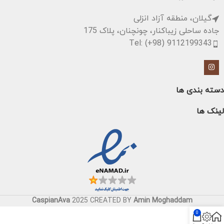
افکت‌ها: دارای افکت Reverb
گیلان، منطقه آزاد انزلی
وزن: حدود 8 کیلوگرم
جاده ساحلی زیباکنار، چونچنان، پلاک 175
Tel: (+98) 9112199343
دسته بندی ها
لینک ها
CaspianAva
2025 CREATED BY
Amin Moghaddam
0