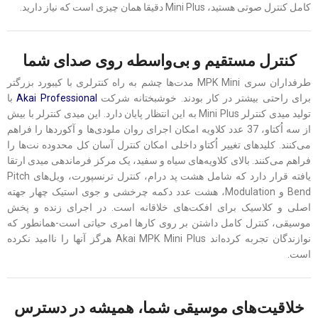
کامل کنترل صوتی هستید، Mini Plus دقیقا همان چیزی است که نیاز دارید.
کنترل مستقیم و بی‌واسطه روی صدای شما
طرفداران سری MPK Mini مدت‌ها چشم به راه کنترلری با کیبورد بزرگتر
برای راحتی بیشتر در کار بودند. خوشبختانه شرکت
Akai Professional
با
تولید میدی کنترلر Mini Plus به این انتظار پایان دارد. این میدی کنترلر با بیش
از سه اُکتاو، 37 عدد کلاویه امکان اجرای روان ملودی‌ها و آکوردها را فراهم
می‌کنند. کلیدهای تغییر اُکتاو داخلی امکان کنترل آسان کل محدوده نت‌ها را
فراهم می‌کنند. بالای کلاویه‌های سیاه و سفید، یک مرکز فرماندهی میدی ارتقا
یافته قرار دارد که شامل هشت پد درام، کنترل ترنسپورت، ویل‌های Pitch
Bend و Modulation، هشت عدد دکمه چرخشی و جوی استیک چهار جهته
اصلی و کلاسیک برای افکت‌های خلاقانه است. در اجرای زنده و پخش
موسیقی، کنترل کامل داشتن بر روی کارها امری حیاتی است-همانطور که
نوازندگان تجربه کرده‌اند Akai MPK Mini Plus هرگز آنها را ناامید نکرده
است.
خلاقیت‌های موسیقی شما، همیشه در دسترس