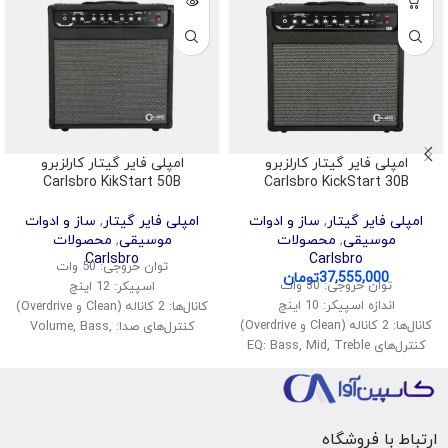
امپلی فایر گیتار کارلزبرو
امپلی فایر گیتار کارلزبرو
Carlsbro KikStart 50B
Carlsbro KickStart 30B
امپلی فایر گیتار
,
ساز و ادوات
امپلی فایر گیتار
,
ساز و ادوات
موسیقی
,
محصولات
موسیقی
,
محصولات
Carlsbro
Carlsbro
توان خروجی: 50 وات
37,555,000
تومان
توان خروجی: 30 وات
اسپیکر: 12 اینچ
اندازه اسپیکر: 10 اینچ
کانال‌ها: 2 کاناله (Clean و Overdrive)
کانال‌ها: 2 کاناله (Clean و Overdrive)
کنترل‌های صدا: Volume, Bass,
کنترل‌های EQ: Bass, Mid, Treble
Middle, Treble
ورودی: 1 ورودی گیتار
افکت‌ها: Reverb
ورودی AUX: برای پخش موسیقی از
ورودی: 1x گیتار، 1x AUX
دستگاه‌های دیگر
خروجی هدفون: دارد
خروجی هدفون: برای استفاده
ابعاد: 42 x 45 x 25 سانتیمتر
ارتباط با فروشگاه
خصوصی
وزن: حدود 12 کیلوگرم