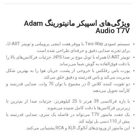
ویژگی‌های اسپیکر مانیتورینگ Adam
Audio T7V
سیستم عمودی Two-Way با ووفر هفت اینچی پروپیلنی و توییتر U-ART،
برای تجربه صدایی دقیق و حرفه‌ای طراحی شده است.
توییتر U-ART همراه با تونل موج بر صدا HPS، جزئیات فرکانس‌های بالا را
با دقت فوق‌العاده به گوش شما می‌رساند.
پورت باس رفلکس با خروجی از پشت، جریان هوا را به بهترین شکل
مدیریت می‌کند و باس قدرتمند و دقیق خلق می‌کند.
دو تقویت کننده کلاس
D
در مجموع با توان 70 وات، صدایی قدرتمند و
کارآمد تحویل می‌دهند.
با بازه فرکانسی 39 هرتز تا 25 کیلوهرتز، جزئیات صدا از بم‌ترین تا
زیرترین فرکانس‌ها با دقت کامل شنیده می‌شوند.
یک جفت مانیتور T7V می‌تواند در فاصله یک متری، صدایی قدرتمند با
بیش از 110 دسی بل تولید کند.
این مانیتور از ورودی‌های آنالوگ XLR و RCA پشتیبانی می‌کنند.