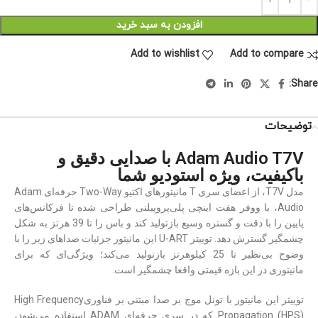
افزودن به سبد خرید
Add to wishlist
Add to compare
Share:
توضیحات
Adam Audio T7V با صدایی دقیق و
باکیفیت، ویژه استودیو شما
مدل T7V، از اعضای سری T مانیتورهای اکتیو Two-Way حرفه‌ای Adam
Audio، با ووفر هفت اینچی پلی‌پروپیلنی طراحی شده تا فرکانس‌های
پایین را با دقت و گستره وسیع بازتولید کند و باس را تا 39 هرتز به شکل
چشمگیر گسترش دهد. توییتر U-ART این مانیتور جزئیات صداهای زیر را با
وضوح بی‌نظیر تا 25 کیلوهرتز بازتولید می‌کند؛ ویژگی‌ای که برای
مانیتوری در این بازه قیمتی واقعا چشمگیر است.
توییتر این مانیتور با تونل موج بر صدا مبتنی بر فناوریHigh Frequency
Propagation (HPS) که در سری حرفه‌ای ADAM استفاده می‌شود،