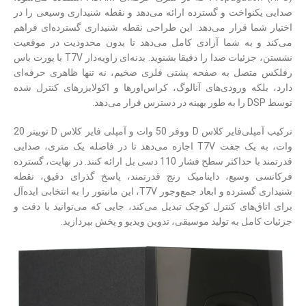
صدایی یکنواخت و گسترده ارائه می‌دهد و نقطه شنیداری وسیعی را در
اختیار شما قرار می‌دهد. این طراحی نقطه شنیداری گسترده‌ای فراهم
می‌کند و به شما آزادی کامل می‌دهد تا بدون محدودیت در موقعیت
نشستن، جزئیات صدا را دقیقا بشنوید. بدنه‌ای زاویه‌دار T7V با پورت باس
رفلکس متصل به صفحه پشتی فلزی ضخیم، نه تنها ظاهری حرفه‌ای
دارد، بلکه ورودی‌های آنالوگ، کراس‌اورها و اکولایزرهای کنترل شده
توسط DSP را به طور بهینه در دسترس قرار می‌دهد.
ترکیب آمپلی‌فایر کلاس D ووفر 50 وات و آمپلی فایر کلاس D توییتر 20
وات، به یک جفت T7V اجازه می‌دهد تا در فاصله یک متری، صدایی
قدرتمند با حداکثر سطح فشار 110 دسی بل ارائه کنند. در نهایت، گسترده
فرکانسی وسیع، داینامیک رنج قدرتمند، پاسخ گذرای دقیق، نقطه
شنیداری گسترده و ابعاد جمع‌وجور T7V، این مانیتور را به انتخابی ایده‌آل
برای اتاق‌های کنترل کوچک تبدیل می‌کند، جایی که می‌توانید با دقت و
جزئیات کامل به تولید موسیقی، تدوین ویدیو و پخش بپردازید.