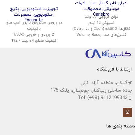
امپلی فایر گیتار
,
ساز و ادوات
موسیقی
,
محصولات
تجهیزات استودیویی
,
پکیج
Carlsbro
استودیویی
,
محصولات
توان خروجی: 50 وات
Focusrite
دو ورودی میکروفن با پری امپ های
اسپیکر: 12 اینچ
باکیفیت
کانال‌ها: 2 کاناله (Clean و Overdrive)
2 ورودی و خروجی USB-C
کنترل‌های صدا: Volume, Bass,
کیفیت صدای 24 بیت / 192
Middle, Treble
کیلوهرتز
افکت‌ها: Reverb
قابلیت مانیتورینگ بی‌درنگ
ورودی: 1x گیتار، 1x AUX
نرم‌افزارهای DAW و پلاگین‌های
خروجی هدفون: دارد
رایگان همراه
ابعاد: 42 x 45 x 25 سانتیمتر
ارتباط با فروشگاه
وزن: حدود 12 کیلوگرم
گیلان، منطقه آزاد انزلی
جاده ساحلی زیباکنار، چونچنان، پلاک 175
Tel: (+98) 9112199343
دسته بندی ها