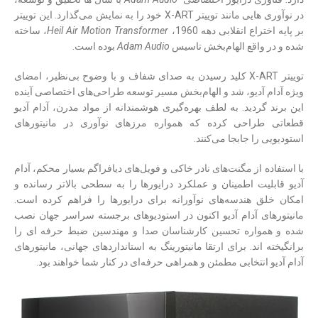
در نوآوری هایی مانند توییتر X-ART خود را به نمایش می‌گذارد. این توییتر
بر پایه اختراع انقلابی دهه 1960،
Heil Air Motion Transformer
، ساخته
شده و در واقع الهام‌بخش تاسیس
Adam Audio
بوده است.
توییتر X-ART کلید رسیدن به صدای شفاف و با وضوح بی‌نظیر، امضای
ویژه آدام آدیو، شد و الهام‌بخش مسیر توسعه طراحی‌های اختصاصی آینده
این برند گردید. به لطف بهره‌گیری هوشمندانه از مواد مدرن، آدام آدیو
قطعاتی طراحی کرده که همواره مرزهای نوآوری در مانیتورهای
استودیویی را جابجا می‌کنند.
با استفاده از مگنت‌های نادر خاکی و فویل‌های دیافراگم بسیار محکم، آدام
آدیو قابلیت اطمینان و عملکرد درایورها را به سطحی بالاتر رسانده و
امکان خلق هندسه‌های نوآورانه برای درایورها را فراهم کرده است.
مانیتورهای آدام آدیو اکنون در استودیوهای برجسته سراسر جهان نصب
شده و همواره تحسین کارشناسان صدا و مهندسین ضبط حرفه ای را
برانگیخته اند. برای ارتقا مانیتورینگ به استانداردهای جهانی، مانیتورهای
آدام آدیو انتخابی مطمئن و همراهی حرفه‌ای در کنار شما خواهند بود.