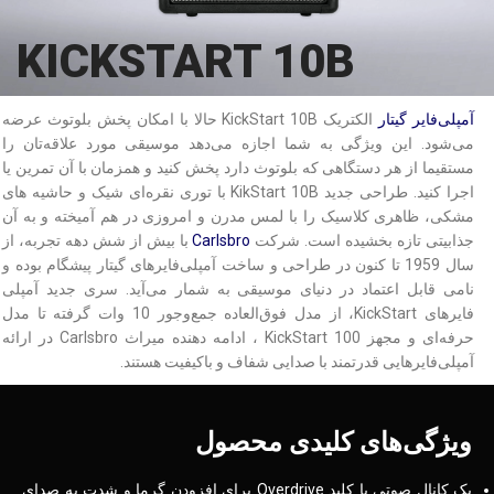
KICKSTART 10B
آمپلی‌فایر گیتار
الکتریک KickStart 10B حالا با امکان پخش بلوتوث عرضه
می‌شود. این ویژگی به شما اجازه می‌دهد موسیقی مورد علاقه‌تان را
مستقیما از هر دستگاهی که بلوتوث دارد پخش کنید و همزمان با آن تمرین یا
اجرا کنید. طراحی جدید KikStart 10B با توری نقره‌ای شیک و حاشیه های
مشکی، ظاهری کلاسیک را با لمس مدرن و امروزی در هم آمیخته و به آن
جذابیتی تازه بخشیده است. شرکت
Carlsbro
با بیش از شش دهه تجربه، از
سال 1959 تا کنون در طراحی و ساخت آمپلی‌فایرهای گیتار پیشگام بوده و
نامی قابل اعتماد در دنیای موسیقی به شمار می‌آید. سری جدید آمپلی
فایرهای KickStart، از مدل فوق‌العاده جمع‌وجور 10 وات گرفته تا مدل
حرفه‌ای و مجهز KickStart 100 ، ادامه دهنده میراث Carlsbro در ارائه
آمپلی‌فایرهایی قدرتمند با صدایی شفاف و باکیفیت هستند.
ویژگی‌های کلیدی محصول
یک کانال صوتی با کلید Overdrive برای افزودن گرما و شدت به صدای