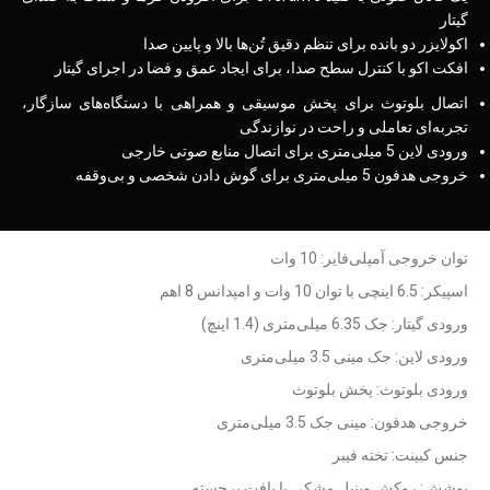
گیتار
اکولایزر دو بانده برای تنظم دقیق تُن‌ها بالا و پایین صدا
افکت اکو با کنترل سطح صدا، برای ایجاد عمق و فضا در اجرای گیتار
اتصال بلوتوث برای پخش موسیقی و همراهی با دستگاه‌های سازگار،
تجربه‌ای تعاملی و راحت در نوازندگی
ورودی لاین 5 میلی‌متری برای اتصال منابع صوتی خارجی
خروجی هدفون 5 میلی‌متری برای گوش دادن شخصی و بی‌وقفه
توان خروجی آمپلی‌فایر: 10 وات
اسپیکر: 6.5 اینچی با توان 10 وات و امپدانس 8 اهم
ورودی گیتار: جک 6.35 میلی‌متری (1.4 اینچ)
ورودی لاین: جک مینی 3.5 میلی‌متری
ورودی بلوتوث: پخش بلوتوث
خروجی هدفون: مینی جک 3.5 میلی‌متری
جنس کبینت: تخته فیبر
پوشش: روکش وینیل مشکی با بافت برجسته