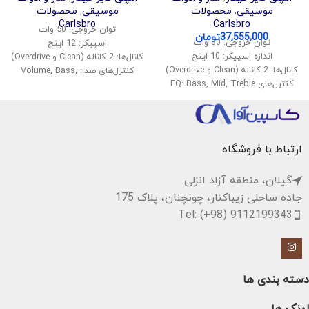
موسیقی
,
محصولات
موسیقی
,
محصولات
Carlsbro
Carlsbro
توان خروجی: 50 وات
37,555,000
تومان
توان خروجی: 30 وات
اسپیکر: 12 اینچ
اندازه اسپیکر: 10 اینچ
کانال‌ها: 2 کاناله (Clean و Overdrive)
کانال‌ها: 2 کاناله (Clean و Overdrive)
کنترل‌های صدا: Volume, Bass,
کنترل‌های EQ: Bass, Mid, Treble
Middle, Treble
ورودی: 1 ورودی گیتار
افکت‌ها: Reverb
ورودی AUX: برای پخش موسیقی از
ورودی: 1x گیتار، 1x AUX
دستگاه‌های دیگر
خروجی هدفون: دارد
خروجی هدفون: برای استفاده
ابعاد: 42 x 45 x 25 سانتیمتر
ارتباط با فروشگاه
خصوصی
وزن: حدود 12 کیلوگرم
افکت‌ها: دارای افکت Reverb
گیلان، منطقه آزاد انزلی
وزن: حدود 8 کیلوگرم
جاده ساحلی زیباکنار، چونچنان، پلاک 175
Tel: (+98) 9112199343
دسته بندی ها
لینک ها