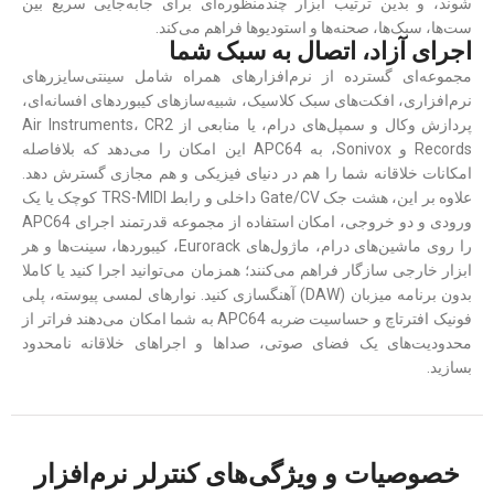
شوند، و بدین ترتیب ابزار چندمنظوره‌‎ای برای جابه‌جایی سریع بین
ست‌ها، سبک‌ها، صحنه‌ها و استودیوها فراهم می‌کند.
اجرای آزاد، اتصال به سبک شما
مجموعه‌ای گسترده از نرم‌افزارهای همراه شامل سینتی‌سایزرهای
نرم‌افزاری، افکت‌های سبک کلاسیک، شبیه‌سازهای کیبوردهای افسانه‌ای،
پردازش وکال و سمپل‌های درام، یا منابعی از Air Instruments، CR2
Records و Sonivox، به APC64 این امکان را می‌دهد که بلافاصله
امکانات خلاقانه شما را هم در دنیای فیزیکی و هم مجازی گسترش دهد.
علاوه بر این، هشت جک Gate/CV داخلی و رابط TRS-MIDI کوچک یا یک
ورودی و دو خروجی، امکان استفاده از مجموعه قدرتمند اجرای APC64
را روی ماشین‌های درام، ماژول‌های Eurorack، کیبوردها، سینت‌ها و هر
ابزار خارجی سازگار فراهم می‌کنند؛ همزمان می‌توانید اجرا کنید یا کاملا
بدون برنامه میزبان (DAW) آهنگسازی کنید. نوارهای لمسی پیوسته، پلی
فونیک افترتاچ و حساسیت ضربه APC64 به شما امکان می‌دهند فراتر از
محدودیت‌های یک فضای صوتی، صداها و اجراهای خلاقانه نامحدود
بسازید.
خصوصیات و ویژگی‌های کنترلر نرم‌افزار