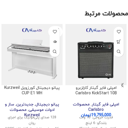
محصولات مرتبط
SOLD
OUT
امپلی فایر گیتار کارلزبرو
پیانو دیجیتال کورزویل Kurzweil
CUP E1 WH
Carlsbro KickStart 10B
امپلی فایر گیتار
,
محصولات
پیانو دیجیتال
,
جدیدترین
,
ساز و
Carlsbro
ادوات موسیقی
,
محصولات
19,795,000
تومان
Kurzweil
قدرت خروجی: 10 وات
128 صدای پلی‌فونیک برای اجرای
بلندگو: 6 اینچ
روان