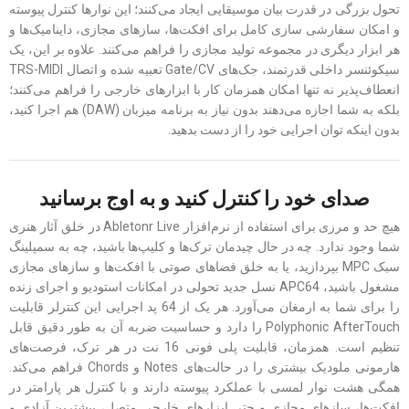
تحول بزرگی در قدرت بیان موسیقایی ایجاد می‌کنند؛ این نوارها کنترل پیوسته
و امکان سفارشی سازی کامل برای افکت‌ها، سازهای مجازی، داینامیک‌ها و
هر ابزار دیگری در مجموعه تولید مجازی را فراهم می‌کنند. علاوه بر این، یک
سیکوئنسر داخلی قدرتمند، جک‌های Gate/CV تعبیه شده و اتصال TRS-MIDI
انعطاف‌پذیر نه تنها امکان همزمان کار با ابزارهای خارجی را فراهم می‌کنند؛
بلکه به شما اجازه می‌دهند بدون نیاز به برنامه میزبان (DAW) هم اجرا کنید،
بدون اینکه توان اجرایی خود را از دست بدهید.
صدای خود را کنترل کنید و به اوج برسانید
هیچ حد و مرزی برای استفاده از نرم‌افزار Abletonr Live در خلق آثار هنری
شما وجود ندارد. چه در حال چیدمان ترک‌ها و کلیپ‌ها باشید، چه به سمپلینگ
سبک MPC بپردازید، یا به خلق فضاهای صوتی با افکت‌ها و سازهای مجازی
مشغول باشید، APC64 نسل جدید تحولی در امکانات استودیو و اجرای زنده
را برای شما به ارمغان می‌آورد. هر یک از 64 پد اجرایی این کنترلر قابلیت
Polyphonic AfterTouch را دارد و حساسیت ضربه آن به طور دقیق قابل
تنظیم است. همزمان، قابلیت پلی فونی 16 نت در هر ترک، فرصت‌های
هارمونی ملودیک بیشتری را در حالت‌های Notes و Chords فراهم می‌کند.
همگی هشت نوار لمسی با عملکرد پیوسته دارند و با کنترل هر پارامتر در
افکت‌ها، سازهای مجازی و حتی ابزارهای خارجی متصل، بیشترین آزادی و