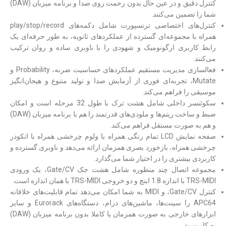
کنترل دقیق و در عین حال بدون زحمت روی صدا و برنامه میزبان (DAW)
شما را تضمین می‌کنند.
کنترل‌های اختصاصی ترنسپورت شامل دکمه‎‌های play/stop/record
همراه با مجموعه‌ای گسترده از عملکردهای ثانویه، به طور حرفه‌ای یک
رابط کاربری ارگونومیک و شهودی را با ناوبری ساده و روان ترکیب
می‌‎کنند.
فعالسازی مدیریت مستقیم عملکردهای حساسیت ضربه، Probability و
Mutate، تجربه‌ای فوری از آزمایش صدا و تولید متنوع و هیجان‌انگیز
موسیقی را فراهم می‌کند.
سکوئنسر داخلی شامل هشت ترک با طول 32 مرحله است و امکان
ضبط و ساخت ریتم‌ها و ملودی‌های قدرتمند را هم با برنامه میزبان (DAW)
و هم به صورت مستقل فراهم می‌کند.
صفحه نمایش LCD تمام رنگی همراه با ولوم چرخشی همراه با انکودر
چرخشی همراه، بازخورد بصری همزمان ارائه می‌دهد و ناوبری گسترده و
کاربردی بیشتری را در اختیار شما می‌گذارد.
مجموعه اتصال چند منظوره شامل هشت جک Gate/CV، یک ورودی
TRS-MIDI با اندازه 1.8 اینچ و دو خروجی TRS-MIDI با همان اندازه است.
کنترل Gate/CV، و MIDI به شما امکان می‌دهد تمام قابلیت‌های خلاقانه
APC64 را سینت‌ها، ماشین‌های درام، دستگاه‌های Eurorack و سایر
ابزارهای خارجی به صورت همزمان یا کاملا بدون برنامه میزبان (DAW)
به کار ببرید.