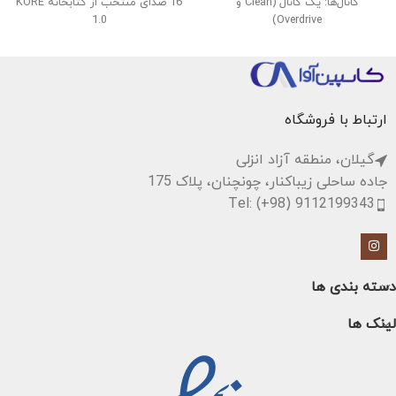
کانال‌ها: یک کانال (Clean و
16 صدای منتخب از کتابخانه KORE
1.0
Overdrive)
ورودی: ورودی گیتار (1/4 اینچ)
قابلیت تقسیم و لایه‌بندی صداها
کنترل‌ها: Volume, Tone, Gain
اتصال بی‌سیم صدا و MIDI
افکت: Reverb
پشتیبانی از USB Audio و MIDI
اندازه: مناسب برای حمل و نقل
سیستم صوتی استریو با توان 40
وات
ارتباط با فروشگاه
گیلان، منطقه آزاد انزلی
جاده ساحلی زیباکنار، چونچنان، پلاک 175
Tel: (+98) 9112199343
دسته بندی ها
لینک ها