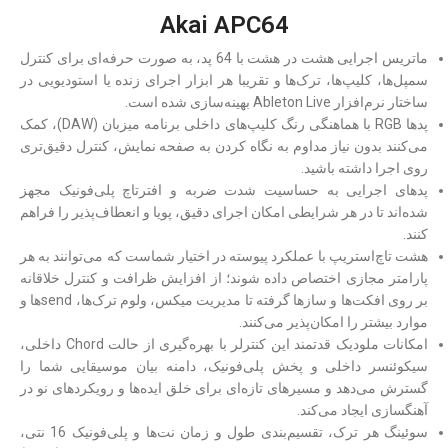
Akai APC64
ماتریس اجرایی هشت در هشت با 64 پد، به صورت حرفه‌ای برای کنترل
سمپل‌ها، کلیپ‌ها، ترک‌ها و تقریبا هر ابزار اجرای زنده یا استودیویی در
ساختار نرم‌افزار Ableton Live بهینه‌سازی شده است.
پدها RGB با هماهنگی رنگ کلیپ‌های داخلی برنامه میزبان (DAW)، کمک
می‌کنند بدون نیاز مداوم به نگاه کردن به صفحه نمایش، کنترل دقیق‌تری
روی اجرا داشته باشید.
پدهای اجرایی به حساسیت شدت ضربه و افترتاچ پلی‌فونیک مجهز
شده‌اند تا در هر شرایطی امکان اجرای دقیق، پویا و انعطاف‌پذیر را فراهم
کنند.
هشت تاچ‌استریپ با عملکرد پیوسته در اختیار شماست که می‌توانند به هر
پارامتر مجازی اختصاص داده شوند؛ از افزایش ظرافت و کنترل خلاقانه
بر روی افکت‌ها و سازها گرفته تا مدیریت میکس، ولوم ترک‌ها، sendها و
موارد بیشتر را امکان‌پذیر می‌کنند.
امکانات ملودیک قدتمند این کنترلر با بهره‌گیری از حالت Chord داخلی،
سیکوئنسر داخلی و پخش پلی‌فونیک، دامنه بیان موسیقایی شما را
گسترش می‌دهد و مسیرهای تازه‌ای برای خلق ایده‌ها و رویکردهای نو در
آهنگسازی ایجاد می‌کند.
سوئینگ هر ترک، تقسیم‌بندی طول و زمان نت‌ها و پلی‌فونیک 16 نتی،