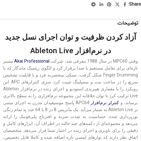
Share:
توضیحات
آزاد کردن ظرفیت و توان اجرای نسل جدید
در نرم‌افزار Ableton Live
وقتی MPC60 در سال 1988 معرفی شد، شرکت
Akai Professional
مسیر
تازه‌ای برای تعامل مستقیم با صدا برقرار کرد و الگوی ریتمیک ماندگار که با
Finger Drumming شکل گرفت، سبکی منحصربه فرد و با قابلیت تشخیص
سریع را در ساخت بیت و سمپلینگ تثبیت کرد. سری کنترلرهای APC این
رویکرد را با معماری هیبریدی استودیو و اجرای زنده در نرم‌افزار Ableton
Live ترکیب کرد تا توان خلاقانه این مجموعه نرم‌افزاری را به سطح بالاتری
برساند، و
کنترلر نرم‌افزار
APC64 پاسخ موسیقیدان مدرن به اجرای مبتنی
بر Ableton Live به شمار می‌آید. یک ماتریس 8 در 8 با 64 عدد پد تمام رنگی
نورپردازی شده، حساسیت به شدت ضربه و افترتاچ پلی‌فونیک را ارائه
می‌دهد و مجموعه‌ای از دکمه‌های چند حالته در اطراف آن، ابزارهای کامل و
دقیقی را برای ناوبری و اجرای زنده در اختیار شما قرار می‌دهد. متخصصان
اتفاق نظر دارند که نوارهای لمسی تازه اضافه شده و کاملا قابل تخصیص،