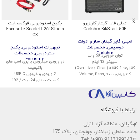
امپلی فایر گیتار کارلزبرو
پکیج استودیویی فوکوسرایت
Focusrite Scarlett 2i2 Studio
Carlsbro KikStart 50B
G3
امپلی فایر گیتار
,
ساز و ادوات
موسیقی
,
محصولات
تجهیزات استودیویی
,
پکیج
Carlsbro
استودیویی
,
محصولات
توان خروجی: 50 وات
Focusrite
دو ورودی میکروفن با پری امپ های
اسپیکر: 12 اینچ
باکیفیت
کانال‌ها: 2 کاناله (Clean و Overdrive)
2 ورودی و خروجی USB-C
کنترل‌های صدا: Volume, Bass,
کیفیت صدای 24 بیت / 192
Middle, Treble
کیلوهرتز
افکت‌ها: Reverb
قابلیت مانیتورینگ بی‌درنگ
ورودی: 1x گیتار، 1x AUX
نرم‌افزارهای DAW و پلاگین‌های
خروجی هدفون: دارد
رایگان همراه
ابعاد: 42 x 45 x 25 سانتیمتر
ارتباط با فروشگاه
وزن: حدود 12 کیلوگرم
گیلان، منطقه آزاد انزلی
جاده ساحلی زیباکنار، چونچنان، پلاک 175
Tel: (+98) 9112199343