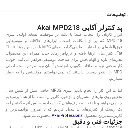
توضیحات
پد کنترلر آکایی Akai MPD218
ابزار کارتان را انتخاب کنید: با تکیه بر موفقیت نسخه اولیه، سری
MPD218 که پر از امکانات است، ابزارهای خلاقانه و موسیقایی
فوق‌العاده‌ای در اختیار شما می‌گذارد. پدهای MPC با نور پس‌زمینه Thick
Fat، کنترل‌‎های ارتقا یافته و نرم‌افزارهای جدید همراه این محصول،
تجربه‌ای تازه و الهام‌بخش برای ساخت موسیقی فراهم می‌کنند. خوب،
کار سختی نبود و صاقانه بگوییم، انجامش آسان نبود. مردم نسخه اصلی
MPD را آنقدر دوست داشتند که نمی‌خواستیم موفقیتش را به خطر
بیندازیم.
اما ما این کار را انجام دادیم. سری MPD2 حاصل بیش از شش سال
تحقیق روی نیازهای مشتریان و بازخورد کاربران است. ما از شما پرسیدیم
چه می‌خواهید و با دقت به حرف‌هایتان گوش دادیم. سپس آنچه گفتید را به
یک ریسک از کنترلرهای پد تبدیل کردیم که تا امروز، توانمندترین و
کاربرپسندترین محصول
Akai Professional
محسوب می‌شود.
جزئیات فنی و دقیق
MPD218 یک پد کنترلر با اتصال MIDI از طریق USB است که به طور