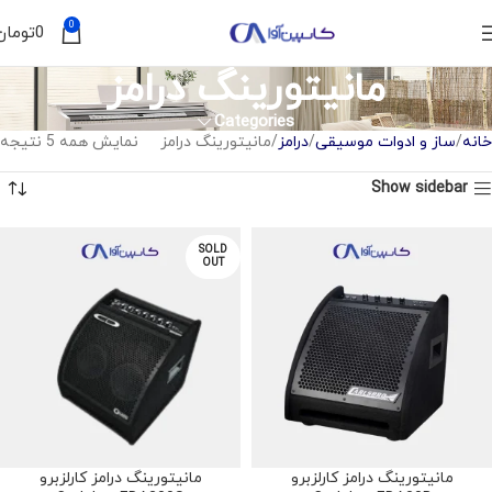
0
0
تومان
مانیتورینگ درامز
Categories
خانه
ساز و ادوات موسیقی
درامز
مانیتورینگ درامز
نمایش همه 5 نتیجه
Show sidebar
SOLD
OUT
مانیتورینگ درامز کارلزبرو
مانیتورینگ درامز کارلزبرو