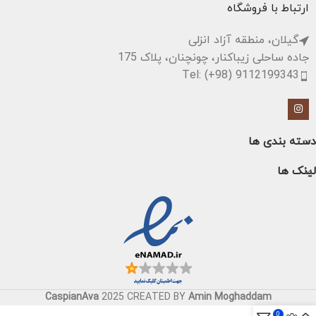
ارتباط با فروشگاه
گیلان، منطقه آزاد انزلی
جاده ساحلی زیباکنار، چونچنان، پلاک 175
Tel: (+98) 9112199343
دسته بندی ها
لینک ها
CaspianAva
2025 CREATED BY
Amin Moghaddam
0