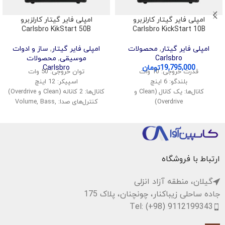
امپلی فایر گیتار کارلزبرو
امپلی فایر گیتار کارلزبرو
Carlsbro KikStart 50B
Carlsbro KickStart 10B
امپلی فایر گیتار
,
محصولات
امپلی فایر گیتار
,
ساز و ادوات
Carlsbro
موسیقی
,
محصولات
19,795,000
تومان
Carlsbro
قدرت خروجی: 10 وات
توان خروجی: 50 وات
بلندگو: 6 اینچ
اسپیکر: 12 اینچ
کانال‌ها: یک کانال (Clean و
کانال‌ها: 2 کاناله (Clean و Overdrive)
Overdrive)
کنترل‌های صدا: Volume, Bass,
ورودی: ورودی گیتار (1/4 اینچ)
Middle, Treble
کنترل‌ها: Volume, Tone, Gain
افکت‌ها: Reverb
افکت: Reverb
ورودی: 1x گیتار، 1x AUX
اندازه: مناسب برای حمل و نقل
خروجی هدفون: دارد
ابعاد: 42 x 45 x 25 سانتیمتر
ارتباط با فروشگاه
وزن: حدود 12 کیلوگرم
گیلان، منطقه آزاد انزلی
جاده ساحلی زیباکنار، چونچنان، پلاک 175
Tel: (+98) 9112199343