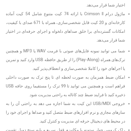
اختیار شما قرار می‌دهد.
ماژول درام Crimson II با ارائه 74 کیت متنوع شامل 54 کیت آماده
کارخانه‌ای و 20 کیت قابل شخصی‌سازی، همراه با 671 صدای با کیفیت،
امکانات گسترده‌ای برا خلق صداهای دلخواه و اجرای حرفه‌ای در اختیار
شما قرار می‌دهد.
شما می توانید نمونه فایل‌های صوتی با فرمت WAV یا MP3 و همچنین
ترک‌های همراه (Play-Along) را از طریق حافظه USB وارد کنید و تمرین
یا اجراهای خود را کاملا شخصی‌سازی و انعطاف‌پذیر کنید.
امکان ضبط همزمان به صورت لحظه ای تا پنج ترک به صورت داخلی
فراهم است و همچنین می توانید تا 99 ترک را مستقیما روی حافه USB
ذخیره کنید تا فرایند ضبط چند کاناله به راحتی مدیریت شود.
خروجی USB/MIDI این کیت به شما اجازه می دهد به راحتی آن را به
سازهای مجازی و نرم افزارهای ضبط متصل کنید و صداها و اجرای خود را
در محیط های دیجیتال حرفه ای مدیریت و کنترل کنید.
راک کرومی چهار ستونه با مکانیزم قفل سریع و پایه سنج دوبل تقویت