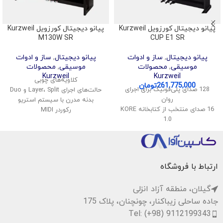
پیانو دیجیتال کورزویل Kurzweil
پیانو دیجیتال کورزویل Kurzweil
M130W SR
CUP E1 SR
پیانو دیجیتال
,
ساز و ادوات
پیانو دیجیتال
,
ساز و ادوات
موسیقی
,
محصولات
موسیقی
,
محصولات
Kurzweil
Kurzweil
کلاویه‌های چوبی
261,775,000
تومان
128 صدای پلی‌فونیک برای اجرای
حالت‌‎های اجرای Layer، Split و Duo
روان
بدنه مدرن با سیستم استریو
16 صدای منتخب از کتابخانه KORE
رکوردر MIDI
1.0
قابلیت اتصال MIDI، USB و بلوتوث
قابلیت تقسیم و لایه‌بندی صداها
اتصال بی‌سیم صدا و MIDI
پشتیبانی از USB Audio و MIDI
سیستم صوتی استریو با توان 40
ارتباط با فروشگاه
وات
گیلان، منطقه آزاد انزلی
جاده ساحلی زیباکنار، چونچنان، پلاک 175
Tel: (+98) 9112199343