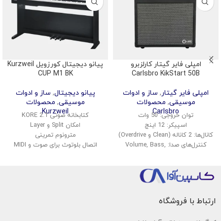
امپلی فایر گیتار کارلزبرو
پیانو دیجیتال کورزویل Kurzweil
CUP M1 BK
Carlsbro KikStart 50B
امپلی فایر گیتار
,
ساز و ادوات
پیانو دیجیتال
,
ساز و ادوات
موسیقی
,
محصولات
موسیقی
,
محصولات
Kurzweil
Carlsbro
توان خروجی: 50 وات
کتابخانه صوتی KORE 2.1
اسپیکر: 12 اینچ
امکان Split و Layer
کانال‌ها: 2 کاناله (Clean و Overdrive)
مترونوم تمرینی
کنترل‌های صدا: Volume, Bass,
اتصال بلوتوث برای صوت و MIDI
Middle, Treble
پشتیبانی از USB Audio و MIDI
افکت‌ها: Reverb
ضبط اجرای کاربر به صورت داخلی
ورودی: 1x گیتار، 1x AUX
کنترل پنل ساده و کاربرپسند
خروجی هدفون: دارد
ابعاد: 42 x 45 x 25 سانتیمتر
ارتباط با فروشگاه
وزن: حدود 12 کیلوگرم