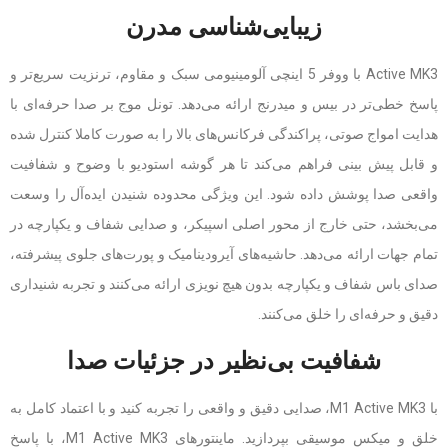
زیبایی‌شناسی مدرن
Active MK3 با ووفر 5 اینچی آلومینیومی سبک و مقاوم، ترنزیت سریع‌تر و
پاسخ خطی‌تر در بیس و میدرنج ارائه می‌دهد. تونل موج بر صدا حرفه‌ای با
هدایت امواج صوتی، پراکندگی فرکانس‌های بالا را به صورت کاملا کنترل شده
و قابل پیش بینی فراهم می‌کند تا هر گوشه استودیو با وضوح و شفافیت
واقعی صدا پوشش داده شود. این ویژگی محدوده شنیدن ایده‌آل را وسعت
می‌بخشد، حتی خارج از محور اصلی اسپیکر، و صدایی شفاف و یکپارچه در
تمام جهات ارائه می‌دهد. حاشیه‌های آیرودینامیک و پورت‌های جلوی پیشرفته،
صدای باس شفاف و یکپارچه بدون هیچ نویزی ارائه می‌کنند و تجربه شنیداری
دقیق و حرفه‌ای را خلق می‌کنند.
شفافیت بی‌نظیر در جزئیات صدا
با M1 Active MK3، صدایی دقیق و واقعی را تجربه کنید و با اعتماد کامل به
خلق و میکس موسیقی بپردازید. ماینتورهای M1 Active MK3، با پاسخ