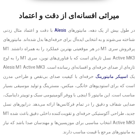
میراثی افسانه‌ای از دقت و اعتماد
در طول بیش از یک دهه، مانیتورهای
Alesis
با دقت و اعتماد مثال زدنی
شناخته می‌شوند و به انتخابی ایده‌آل برای حرفه‌ای‌ها بدل شده‌اند. مانیتورهای
پرفروش سری M1 در هر موقعیتی بهترین عملکرد را به همراه داشتند. M1
Active MK3 نسل تازه‌ای است که با فناوری‌های نوین، سری M1 را به اوج
تازه‌ای از صدای حرفه‌ای و افسانه‌ای رسانده است. Alesis M1 Active MK3
یک
اسپیکر مانیتورینگ
حرفه‌ای با کیفیت صدای بی‌نقص و طراحی مدرن
است که برای استودیوهای خانگی، میکس، مسترینگ و تولید موسیقی بسیار
مناسب است. این مانیتور 5 اینچی با ووفر آلومینیومی سبک و توییتر داینامیک،
صدایی شفاف و دقیق را در تمام فرکانس‌ها ارائه می‌دهد. درایورهای نسل
جدید، طراحی آکوستیکی حرفه‌ای و تقویت‌کننده داخلی دقیق باعث شده M1
Active MK3 انتخاب مناسبی برای موزیسین‌ها و مهندسان صدا باشد که نیاز
به مانیتورهای مرجع با قیمت مناسب دارند.