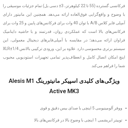
فرکانسی گسترده (55 تا 22 کیلوهرتز، 3
±
دسی بل) تمام جزئیات موسیقی را
با وضوح و واقع‌گرایی فوق‌العاده ارائه می‌دهد. همچنین این مانیتور دارای
آمپلی فایر کلاس A/B با توان 40 وات برای فرکانس‌های پایین و 25 وات برای
فرکانس‌های بالا است که عملکردی روان، قدرتمند و با حاشیه داینامیک
فراوان ارائه می‌دهد؛ در مقایسه با آمپلی‌فایرهای دیجیتال معمولی، این
سیستم برتری محسوسی دارد. علاوه بر این، ورودی ترکیبی بالانس XLR±1/4
اینچ امکان اتصال کامل و انعطاف‌پذیر تمامی تجهیزات استودیویی محبوب
شما را فراهم می‌کند.
ویژگی‌های کلیدی اسپیکر مانیتورینگ Alesis M1
Active MK3
ووفر آلومینیومی 5 اینچی با صدای بیس دقیق و قوی
توییتر ابریشمی 1 اینچی با وضوح بالا در فرکانس‌های بالا