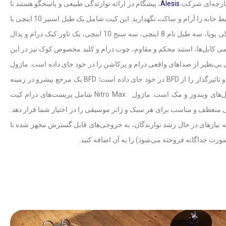
 پارچه‌ای شرکت
Alesis
، پیشگام در ارائه نوازندگی طبیعی و پاسخگو هستند تا
بتوانید با دقت بالا بنوازید و همزمان محیط خانه را آرام و ساکت نگهدارید. این کیت شامل یک طبل اسنیر 10 اینچی با
دو منطقه دو صوتی مجزا برای نوازندگی پویا، سه طبل تام 8 اینچی، سه سنج 10 اینچی، یک تاور کیک درام و پدال
 کابل‌ها، استند محکم و مقاوم، چوب درام و کلید مخصوص کوک نیز در این
ند. Nitro Maxمجموعه‌ای بی‌نظیر از صداهای واقعی درام و پرکاشن را در خود جای داده است. ماژول
درام این کیت، 32 کیت درام حرفه‌ای و تاثیرگذار را از BFD در خود جای داده است؛ BFD یک مرجع پیشرو در زمینه
بانک‌های صدای درام برای سیستم‌عامل‌های ویندوز و مک است. ماژول Nitro Max شامل پریست‌های درام کیت
منعطف و مناسب برای هر سبک و ژانر موسیقی را در اختیار شما قرار دهد.
ن، کیت Nitro Max با توجه به نیازهای در حال رشد نوازندگان، به خروجی‌های قابل گسترش مجهز شده تا