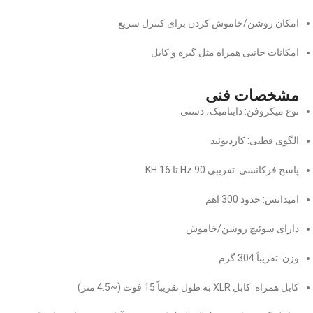
امکان روشن/خاموش کردن برای کنترل سریع
امکانات جانبی همراه مثل گیره و کابل
مشخصات فنی
نوع میکروفن: داینامیک، دستی
الگوی قطبی: کاردیوئید
پاسخ فرکانسی: تقریبی 90 Hz تا 16 KH
امپدانس: حدود 300 اهم
دارای سوئیچ روشن/خاموش
وزن: تقریباً 304 گرم
کابل همراه: کابل XLR به طول تقریباً 15 فوت (~4.5 متر)