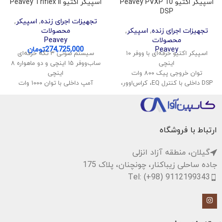
اسپیکر اکتیو Peavey PVXP 10
اسپیکر اکتیو Peavey Triflex II
DSP
تجهیزات اجرای زنده
,
اسپیکر
,
تجهیزات اجرای زنده
,
اسپیکر
,
محصولات
محصولات
Peavey
Peavey
274,725,000
تومان
اسپیکر اکتیو حرفه‌ای با ووفر ۱۰
سیستم صوتی ۳ تکه حرفه‌ای
اینچی
ساب‌ووفر ۱۵ اینچی و دو ماهواره ۸
توان خروجی پیک ۸۰۰ وات
اینچی
DSP داخلی با کنترل EQ، کراس‌اوور،
آمپ داخلی با توان ۱۰۰۰ وات
کمپرسور
صدای تفکیک شده و قدرتمند
ورودی‌های کمبو XLR و TRS
طراحی قابل حمل و نصب آسان
قابل نصب روی پایه یا استفاده
مناسب برای دی‌جی، اجرای زنده،
به‌عنوان مانیتور
مجالس و سالن‌ها
ارتباط با فروشگاه
مناسب برای اجرا، سخنرانی و فضای
بسته
گیلان، منطقه آزاد انزلی
جاده ساحلی زیباکنار، چونچنان، پلاک 175
Tel: (+98) 9112199343