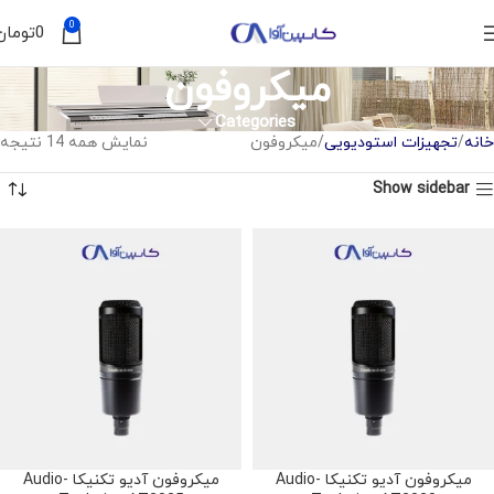
0
0
تومان
میکروفون
Categories
خانه
تجهیزات استودیویی
میکروفون
نمایش همه 14 نتیجه
Show sidebar
میکروفون آدیو تکنیکا Audio-
میکروفون آدیو تکنیکا Audio-