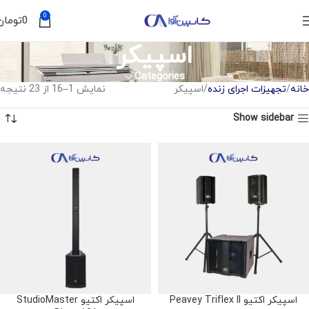
0
0
تومان
اسپیکر
Categories
خانه
تجهیزات اجرای زنده
اسپیکر
نمایش 1–16 از 23 نتیجه
Show sidebar
اسپیکر اکتیو Peavey Triflex II
اسپیکر اکتیو StudioMaster