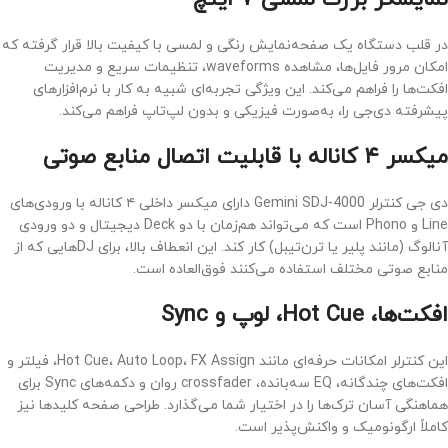
در قلب دستگاه یک صفحه‌نمایش رنگی و لمسی با کیفیت بالا قرار گرفته که
امکان مرور فایل‌ها، مشاهده waveforms، تنظیمات سریع و مدیریت
افکت‌ها را فراهم می‌کند. این ویژگی تجربه‌ای شبیه به کار با نرم‌افزارهای
پیشرفته دی‌جی را، به‌صورت فیزیکی و بدون لپ‌تاپ فراهم می‌کند.
میکسر ۴ کاناله با قابلیت اتصال منابع صوتی
دی جی کنترلر Gemini SDJ-4000 دارای میکسر داخلی ۴ کاناله با ورودی‌های
Line و Phono است که می‌تواند هم‌زمان با دو Deck دیجیتال و دو ورودی
آنالوگ (مانند پلیر یا ترن‌تیبل) کار کند. این انعطاف بالا، برای DJهایی که از
منابع صوتی مختلف استفاده می‌کنند فوق‌العاده است.
افکت‌ها، Hot Cue، لوپ و Sync
این کنترلر امکانات حرفه‌ای مانند Hot Cue، Auto Loop، FX Assign، فیلتر و
افکت‌های چندگانه، EQ سه‌بانده، crossfader روان و دکمه‌های Sync برای
هماهنگی آسان ترک‌ها را در اختیار شما می‌گذارد. طراحی صفحه کلیدها نیز
کاملاً ارگونومیک و واکنش‌پذیر است.