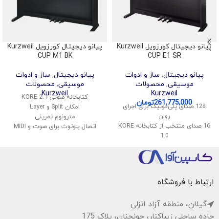
پیانو دیجیتال کورزویل Kurzweil
پیانو دیجیتال کورزویل Kurzweil
CUP M1 BK
CUP E1 SR
پیانو دیجیتال
,
ساز و ادوات
پیانو دیجیتال
,
ساز و ادوات
موسیقی
,
محصولات
موسیقی
,
محصولات
Kurzweil
Kurzweil
کتابخانه صوتی KORE 2.1
261,775,000
تومان
128 صدای پلی‌فونیک برای اجرای
امکان Split و Layer
روان
مترونوم تمرینی
16 صدای منتخب از کتابخانه KORE
اتصال بلوتوث برای صوت و MIDI
1.0
پشتیبانی از USB Audio و MIDI
قابلیت تقسیم و لایه‌بندی صداها
ضبط اجرای کاربر به صورت داخلی
اتصال بی‌سیم صدا و MIDI
کنترل پنل ساده و کاربرپسند
پشتیبانی از USB Audio و MIDI
سیستم صوتی استریو با توان 40
ارتباط با فروشگاه
وات
گیلان، منطقه آزاد انزلی
جاده ساحلی زیباکنار، چونچنان، پلاک 175