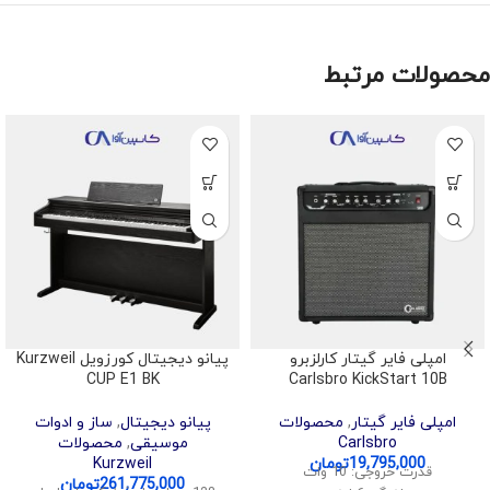
محصولات مرتبط
امپلی فایر گیتار کارلزبرو
پیانو دیجیتال کورزویل Kurzweil
CUP E1 BK
Carlsbro KickStart 10B
امپلی فایر گیتار
,
محصولات
پیانو دیجیتال
,
ساز و ادوات
Carlsbro
موسیقی
,
محصولات
19,795,000
تومان
Kurzweil
قدرت خروجی: 10 وات
261,775,000
تومان