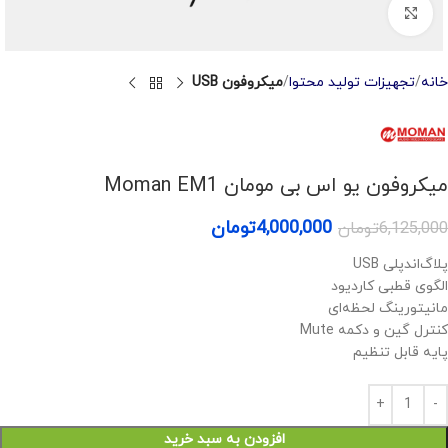
Click to enlarge
خانه
تجهیزات تولید محتوا
میکروفون USB
میکروفون یو اس بی مومان Moman EM1
4,000,000
تومان
6,125,000
تومان
پلاگ‌اند‌پلی USB
الگوی قطبی کاردیود
مانیتورینگ لحظه‌ای
کنترل گین و دکمه Mute
پایه قابل تنظیم
افزودن به سبد خرید