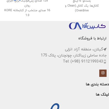
128 صدای پلی‌فونیک برای اجرای
بلندگو: 6 اینچ
روان
کانال‌ها: یک کانال (Clean و
16 صدای منتخب از کتابخانه KORE
Overdrive)
1.0
ورودی: ورودی گیتار (1/4 اینچ)
قابلیت تقسیم و لایه‌بندی صداها
کنترل‌ها: Volume, Tone, Gain
اتصال بی‌سیم صدا و MIDI
افکت: Reverb
پشتیبانی از USB Audio و MIDI
اندازه: مناسب برای حمل و نقل
سیستم صوتی استریو با توان 40
ارتباط با فروشگاه
وات
گیلان، منطقه آزاد انزلی
جاده ساحلی زیباکنار، چونچنان، پلاک 175
Tel: (+98) 9112199343
دسته بندی ها
لینک ها