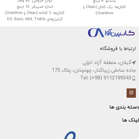
توان خروجی: 30 وات
بلندگو: 6 اینچ
اندازه اسپیکر: 10 اینچ
کانال‌ها: یک کانال (Clean و
کانال‌ها: 2 کاناله (Clean و Overdrive)
Overdrive)
کنترل‌های EQ: Bass, Mid, Treble
ورودی: ورودی گیتار (1/4 اینچ)
ورودی: 1 ورودی گیتار
کنترل‌ها: Volume, Tone, Gain
ورودی AUX: برای پخش موسیقی از
افکت: Reverb
دستگاه‌های دیگر
اندازه: مناسب برای حمل و نقل
خروجی هدفون: برای استفاده
ارتباط با فروشگاه
خصوصی
افکت‌ها: دارای افکت Reverb
گیلان، منطقه آزاد انزلی
وزن: حدود 8 کیلوگرم
جاده ساحلی زیباکنار، چونچنان، پلاک 175
Tel: (+98) 9112199343
دسته بندی ها
لینک ها