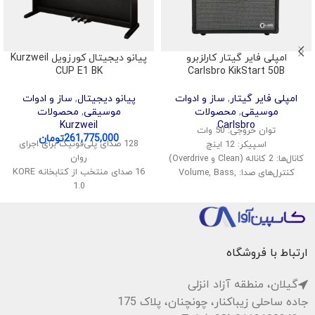
امپلی فایر گیتار کارلزبرو
پیانو دیجیتال کورزویل Kurzweil
CUP E1 BK
Carlsbro KikStart 50B
امپلی فایر گیتار
,
ساز و ادوات
پیانو دیجیتال
,
ساز و ادوات
موسیقی
,
محصولات
موسیقی
,
محصولات
Kurzweil
Carlsbro
توان خروجی: 50 وات
261,775,000
تومان
128 صدای پلی‌فونیک برای اجرای
اسپیکر: 12 اینچ
روان
کانال‌ها: 2 کاناله (Clean و Overdrive)
16 صدای منتخب از کتابخانه KORE
کنترل‌های صدا: Volume, Bass,
1.0
Middle, Treble
قابلیت تقسیم و لایه‌بندی صداها
افکت‌ها: Reverb
اتصال بی‌سیم صدا و MIDI
ورودی: 1x گیتار، 1x AUX
پشتیبانی از USB Audio و MIDI
خروجی هدفون: دارد
سیستم صوتی استریو با توان 40
ابعاد: 42 x 45 x 25 سانتیمتر
ارتباط با فروشگاه
وات
وزن: حدود 12 کیلوگرم
گیلان، منطقه آزاد انزلی
جاده ساحلی زیباکنار، چونچنان، پلاک 175