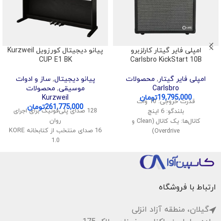
امپلی فایر گیتار کارلزبرو
پیانو دیجیتال کورزویل Kurzweil
CUP E1 BK
Carlsbro KickStart 10B
امپلی فایر گیتار
,
محصولات
پیانو دیجیتال
,
ساز و ادوات
Carlsbro
موسیقی
,
محصولات
19,795,000
تومان
Kurzweil
قدرت خروجی: 10 وات
261,775,000
تومان
128 صدای پلی‌فونیک برای اجرای
بلندگو: 6 اینچ
روان
کانال‌ها: یک کانال (Clean و
16 صدای منتخب از کتابخانه KORE
Overdrive)
1.0
ورودی: ورودی گیتار (1/4 اینچ)
قابلیت تقسیم و لایه‌بندی صداها
کنترل‌ها: Volume, Tone, Gain
اتصال بی‌سیم صدا و MIDI
افکت: Reverb
پشتیبانی از USB Audio و MIDI
اندازه: مناسب برای حمل و نقل
سیستم صوتی استریو با توان 40
ارتباط با فروشگاه
وات
گیلان، منطقه آزاد انزلی