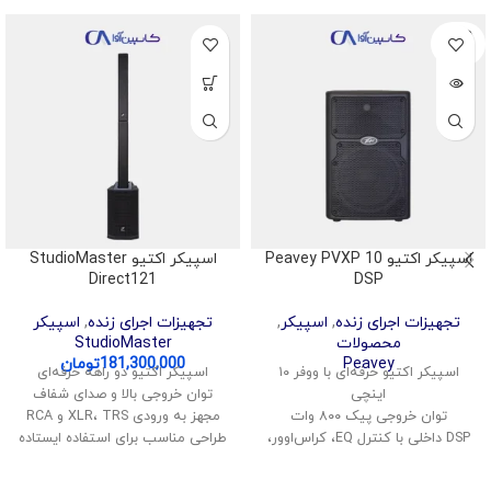
SOLD
OUT
اسپیکر اکتیو Peavey PVXP 10
اسپیکر اکتیو StudioMaster
Direct121
DSP
تجهیزات اجرای زنده
,
اسپیکر
,
تجهیزات اجرای زنده
,
اسپیکر
محصولات
StudioMaster
Peavey
181,300,000
تومان
اسپیکر اکتیو حرفه‌ای با ووفر ۱۰
اسپیکر اکتیو دو راهه حرفه‌ای
اینچی
توان خروجی بالا و صدای شفاف
توان خروجی پیک ۸۰۰ وات
مجهز به ورودی XLR، TRS و RCA
DSP داخلی با کنترل EQ، کراس‌اوور،
طراحی مناسب برای استفاده ایستاده
کمپرسور
یا خوابیده
ورودی‌های کمبو XLR و TRS
بدنه مقاوم با طراحی زاویه‌دار