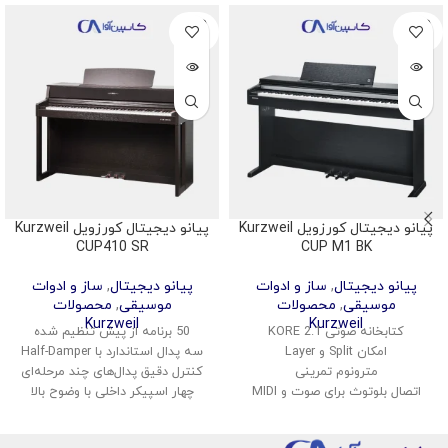
SOLD
SOLD
OUT
OUT
پیانو دیجیتال کورزویل Kurzweil
پیانو دیجیتال کورزویل Kurzweil
CUP410 SR
CUP M1 BK
پیانو دیجیتال
,
ساز و ادوات
پیانو دیجیتال
,
ساز و ادوات
موسیقی
,
محصولات
موسیقی
,
محصولات
Kurzweil
Kurzweil
کتابخانه صوتی KORE 2.1
50 برنامه از پیش تنظیم شده
امکان Split و Layer
سه پدال استاندارد با Half-Damper
مترونوم تمرینی
کنترل دقیق پدال‌های چند مرحله‌ای
اتصال بلوتوث برای صوت و MIDI
چهار اسپیکر داخلی با وضوح بالا
پشتیبانی از USB Audio و MIDI
سیستم صوتی داخلی 70 وات
ضبط اجرای کاربر به صورت داخلی
اتصال بلوتوث برای پخش موسیقی