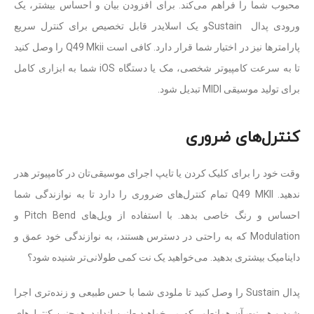
محبوب شما را فراهم می‌کند. برای افزودن بیان و احساس بیشتر، یک
ورودی پدال Sustainو یک اسلایدر قابل تخصیص برای کنترل سریع
پارامترها نیز در اختیار شما قرار دارد. کافی است Q49 Mkii را وصل کنید
تا به سرعت کامپیوتر شخصی، مک یا دستگاه iOS شما به ابزاری کامل
برای تولید موسیقی MIDI تبدیل شود.
کنترل‌های ضروری
وقت خود را برای کلیک کردن یا تایپ اجرای موسیقی‌تان در کامپیوتر هدر
ندهید. Q49 MKII تمام کنترل‌های ضروری را دارد تا به نوازندگی شما
احساس و رنگ خاصی بدهد. با استفاده از ویل‌های Pitch Bend و
Modulation که به راحتی در دسترس هستند، به نوازندگی خود عمق و
داینامیک بیشتری بدهید. می‌خواهید یک نت کمی طولانی‌تر شنیده شود؟
پدال Sustain را وصل کنید تا ملودی شما با حس طبیعی و زنده‌تری اجرا
شود و هر نت آن همانطور که می‌خواهید طنین اندازد. همچنین کنترل‌های