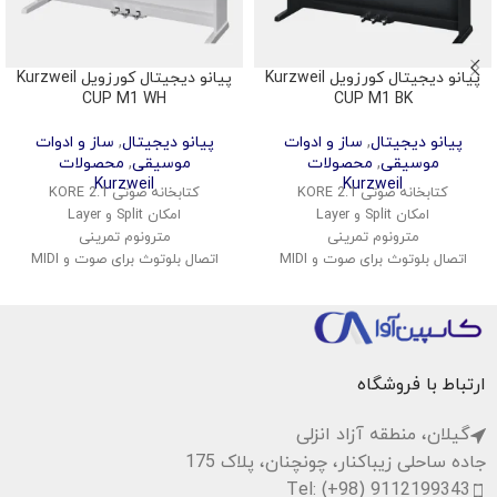
پیانو دیجیتال کورزویل Kurzweil
پیانو دیجیتال کورزویل Kurzweil
CUP M1 WH
CUP M1 BK
پیانو دیجیتال
,
ساز و ادوات
پیانو دیجیتال
,
ساز و ادوات
موسیقی
,
محصولات
موسیقی
,
محصولات
Kurzweil
Kurzweil
کتابخانه صوتی KORE 2.1
کتابخانه صوتی KORE 2.1
امکان Split و Layer
امکان Split و Layer
مترونوم تمرینی
مترونوم تمرینی
اتصال بلوتوث برای صوت و MIDI
اتصال بلوتوث برای صوت و MIDI
پشتیبانی از USB Audio و MIDI
پشتیبانی از USB Audio و MIDI
ضبط اجرای کاربر به صورت داخلی
ضبط اجرای کاربر به صورت داخلی
کنترل پنل ساده و کاربرپسند
کنترل پنل ساده و کاربرپسند
ارتباط با فروشگاه
گیلان، منطقه آزاد انزلی
جاده ساحلی زیباکنار، چونچنان، پلاک 175
Tel: (+98) 9112199343