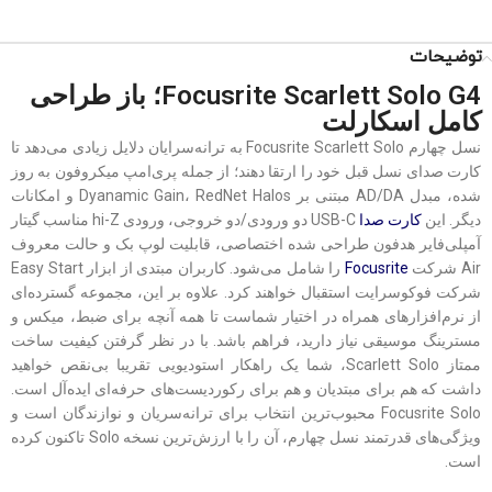
توضیحات
Focusrite Scarlett Solo G4؛ باز طراحی
کامل اسکارلت
نسل چهارم Focusrite Scarlett Solo به ترانه‌سرایان دلایل زیادی می‌دهد تا
کارت صدای نسل قبل خود را ارتقا دهند؛ از جمله پری‌امپ میکروفون به روز
شده، مبدل AD/DA مبتنی بر Dyanamic Gain، RedNet Halos و امکانات
دیگر. این
کارت صدا
USB-C دو ورودی/دو خروجی، ورودی hi-Z مناسب گیتار
آمپلی‌فایر هدفون طراحی شده اختصاصی، قابلیت لوپ بک و حالت معروف
Air شرکت
Focusrite
را شامل می‌شود. کاربران مبتدی از ابزار Easy Start
شرکت فوکوسرایت استقبال خواهند کرد. علاوه بر این، مجموعه گسترده‌ای
از نرم‌افزارهای همراه در اختیار شماست تا همه آنچه برای ضبط، میکس و
مسترینگ موسیقی نیاز دارید، فراهم باشد. با در نظر گرفتن کیفیت ساخت
ممتاز Scarlett Solo، شما یک راهکار استودیویی تقریبا بی‌نقص خواهید
داشت که هم برای مبتدیان و هم برای رکوردیست‌های حرفه‌ای ایده‌آل است.
Focusrite Solo محبوب‌ترین انتخاب برای ترانه‌سریان و نوازندگان است و
ویژگی‌های قدرتمند نسل چهارم، آن را با ارزش‌ترین نسخه Solo تاکنون کرده
است.