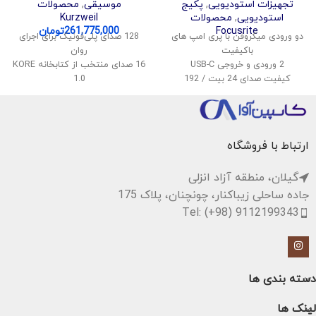
تجهیزات استودیویی
,
پکیج
موسیقی
,
محصولات
استودیویی
,
محصولات
Kurzweil
Focusrite
261,775,000
تومان
دو ورودی میکروفن با پری امپ های
128 صدای پلی‌فونیک برای اجرای
باکیفیت
روان
2 ورودی و خروجی USB-C
16 صدای منتخب از کتابخانه KORE
کیفیت صدای 24 بیت / 192
1.0
کیلوهرتز
قابلیت تقسیم و لایه‌بندی صداها
قابلیت مانیتورینگ بی‌درنگ
اتصال بی‌سیم صدا و MIDI
نرم‌افزارهای DAW و پلاگین‌های
پشتیبانی از USB Audio و MIDI
رایگان همراه
سیستم صوتی استریو با توان 40
ارتباط با فروشگاه
وات
گیلان، منطقه آزاد انزلی
جاده ساحلی زیباکنار، چونچنان، پلاک 175
Tel: (+98) 9112199343
دسته بندی ها
لینک ها