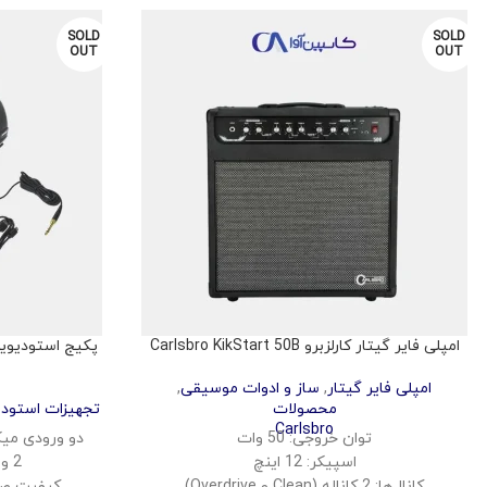
SOLD
SOLD
OUT
OUT
امپلی فایر گیتار کارلزبرو Carlsbro KikStart 50B
امپلی فایر گیتار
,
ساز و ادوات موسیقی
,
محصولات
تجهیزات استود
Carlsbro
توان خروجی: 50 وات
دو ورودی میک
اسپیکر: 12 اینچ
2 ورودی و خروجی USB-C
کانال‌ها: 2 کاناله (Clean و Overdrive)
کیفیت صدای 24 بیت / 92