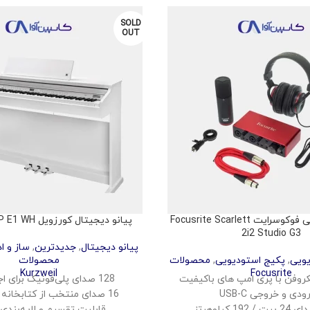
SOLD
OUT
پکیج استودیویی فوکوسرایت Focusrite Scarlett
پیانو دیجیتال کورزویل Kurzweil CUP E1 WH
2i2 Studio G3
پیانو دیجیتال
,
جدیدترین
,
ساز و ا
یویی
,
پکیج استودیویی
,
محصولات
محصولات
Kurzweil
Focusrite
روفن با پری امپ های باکیفیت
128 صدای پلی‌فونیک برای اجرای روان
16 صدای منتخب از کتابخانه KORE 1.0
1 کیلوهرتز
قابلیت تقسیم و لایه‌بندی