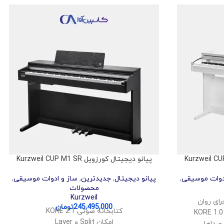
پیانو دیجیتال کورزویل Kurzweil CUP M1 SR
دوات موسیقی
,
پیانو دیجیتال
,
جدیدترین
,
ساز و ادوات موسیقی
,
محصولات
Kurzweil
245,495,000
تومان
کتابخانه صوتی KORE 2.1
امکان Split و Layer
 صداها