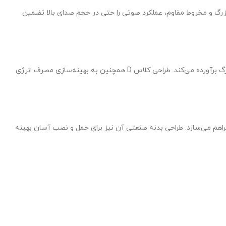
 مگنت فریت بزرگ و مخروط مقاوم، عملکرد صوتی را حتی در حجم صدای بالا تضمین
Peavey PVS 18 SUB از یک آمپلی‌فایر Class D بهره می‌برد که توان پیک ۱۰۰۰ وات دارد. این توان خروجی بالا، نیازهای کاربران حرفه‌ای را در محیط‌های بزرگ برآورده می‌کند. طراحی کلاس D همچنین به بهینه‌سازی مصرف انرژی
ی فول‌رنج و سایر اجزای سیستم را فراهم می‌سازد. طراحی بدنه صنعتی آن نیز برای حمل و نصب آسان بهینه