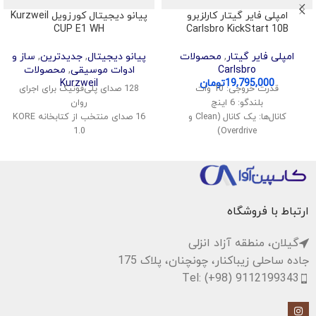
امپلی فایر گیتار کارلزبرو
پیانو دیجیتال کورزویل Kurzweil
CUP E1 WH
Carlsbro KickStart 10B
امپلی فایر گیتار
,
محصولات
پیانو دیجیتال
,
جدیدترین
,
ساز و
Carlsbro
ادوات موسیقی
,
محصولات
19,795,000
تومان
Kurzweil
قدرت خروجی: 10 وات
128 صدای پلی‌فونیک برای اجرای
بلندگو: 6 اینچ
روان
کانال‌ها: یک کانال (Clean و
16 صدای منتخب از کتابخانه KORE
1.0
Overdrive)
ورودی: ورودی گیتار (1/4 اینچ)
قابلیت تقسیم و لایه‌بندی صداها
کنترل‌ها: Volume, Tone, Gain
اتصال بی‌سیم صدا و MIDI
افکت: Reverb
پشتیبانی از USB Audio و MIDI
اندازه: مناسب برای حمل و نقل
سیستم صوتی استریو با توان 40
وات
ارتباط با فروشگاه
گیلان، منطقه آزاد انزلی
جاده ساحلی زیباکنار، چونچنان، پلاک 175
Tel: (+98) 9112199343