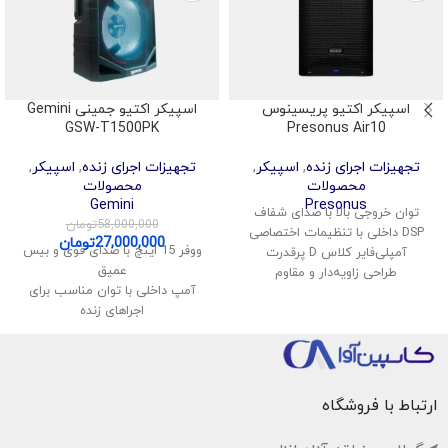
اسپیکر اکتیو پریسینوس
اسپیکر اکتیو جمینی Gemini
GSW-T1500PK
Presonus Air10
تجهیزات اجرای زنده
,
اسپیکر
,
تجهیزات اجرای زنده
,
اسپیکر
,
محصولات
محصولات
Gemini
Presonus
توان خروجی بالا با صدای شفاف
58,000,000
تومان
DSP داخلی با تنظیمات اختصاصی
27,000,000
تومان
ووفر 15 اینچ با صدای قوی و بیس
آمپلی‌فایر کلاس D پرقدرت
عمیق
طراحی زاویه‌دار و مقاوم
آمپ داخلی با توان مناسب برای
مناسب برای اجراهای زنده، DJ و
اجراهای زنده
استودیو
باتری داخلی قابل شارژ
میکروفون بی‌سیم همراه
نورپردازی LED جلو با افکت‌های
موزیکال
ارتباط با فروشگاه
بلوتوث، USB، کارت حافظه، ورودی
میکروفون و AUX