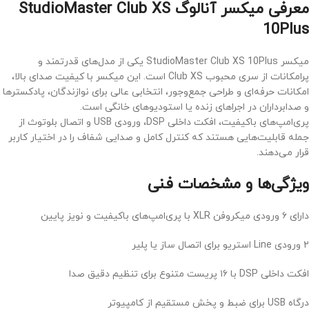
معرفی میکسر آنالوگ StudioMaster Club XS
10Plus
میکسر StudioMaster Club XS 10Plus یکی از مدل‌های قدرتمند و
پرامکانات از سری محبوب Club XS است. این میکسر با کیفیت صدای بالا،
امکانات حرفه‌ای و طراحی جمع‌وجور، انتخابی عالی برای نوازندگان، پادکسترها
و صدابرداران در اجراهای زنده یا استودیوهای خانگی است.
پری‌امپ‌های باکیفیت، افکت داخلی DSP، ورودی USB و اتصال بلوتوث از
جمله قابلیت‌هایی هستند که کنترل کامل و صدایی شفاف را در اختیار کاربر
قرار می‌دهند.
ویژگی‌ها و مشخصات فنی
دارای ۶ ورودی میکروفن XLR با پری‌امپ‌های باکیفیت و نویز پایین
۲ ورودی Line استریو برای اتصال ساز یا پلیر
افکت داخلی DSP با ۱۶ پریست متنوع برای تنظیم دقیق صدا
درگاه USB برای ضبط و پخش مستقیم از کامپیوتر