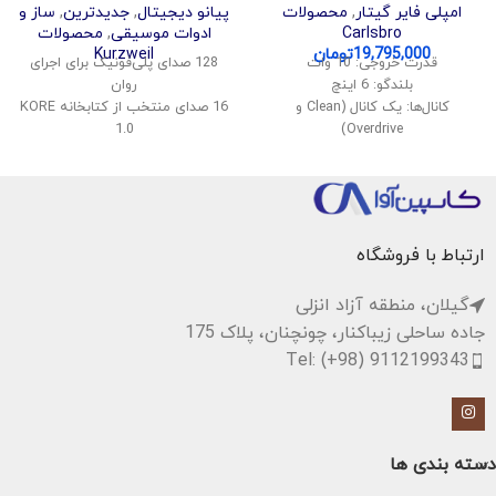
امپلی فایر گیتار
,
محصولات
پیانو دیجیتال
,
جدیدترین
,
ساز و
Carlsbro
ادوات موسیقی
,
محصولات
19,795,000
تومان
Kurzweil
قدرت خروجی: 10 وات
128 صدای پلی‌فونیک برای اجرای
بلندگو: 6 اینچ
روان
کانال‌ها: یک کانال (Clean و
16 صدای منتخب از کتابخانه KORE
1.0
Overdrive)
ورودی: ورودی گیتار (1/4 اینچ)
قابلیت تقسیم و لایه‌بندی صداها
کنترل‌ها: Volume, Tone, Gain
اتصال بی‌سیم صدا و MIDI
افکت: Reverb
پشتیبانی از USB Audio و MIDI
اندازه: مناسب برای حمل و نقل
سیستم صوتی استریو با توان 40
وات
ارتباط با فروشگاه
گیلان، منطقه آزاد انزلی
جاده ساحلی زیباکنار، چونچنان، پلاک 175
Tel: (+98) 9112199343
دسته بندی ها