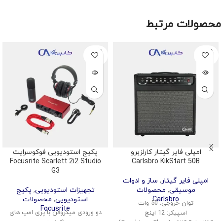
محصولات مرتبط
SOLD
SOLD
OUT
OUT
امپلی فایر گیتار کارلزبرو
پکیج استودیویی فوکوسرایت
Focusrite Scarlett 2i2 Studio
Carlsbro KikStart 50B
G3
امپلی فایر گیتار
,
ساز و ادوات
موسیقی
,
محصولات
تجهیزات استودیویی
,
پکیج
Carlsbro
استودیویی
,
محصولات
توان خروجی: 50 وات
Focusrite
دو ورودی میکروفن با پری امپ های
اسپیکر: 12 اینچ