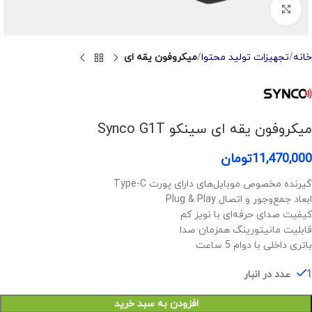
Click to enlarge
خانه
تجهیزات تولید محتوا
میکروفون یقه ای
میکروفون یقه ای سینکو Synco G1T
11,470,000
تومان
گیرنده مخصوص موبایل‌های دارای پورت Type-C
ابعاد جمع‌وجور و اتصال Plug & Play
کیفیت صدای حرفه‌ای با نویز کم
قابلیت مانیتورینگ همزمان صدا
باتری داخلی با دوام 5 ساعت
1 عدد در انبار
افزودن به سبد خرید