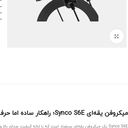
Click to enlarge
میکروفن یقه‌ای Synco S6E؛ راهکار ساده اما حرفه‌ای برای ضبط صدای باکیفیت
Synco S6E یک میکروفن یقه‌ای سیم‌دار است که با ارائه کیفیت صدای 