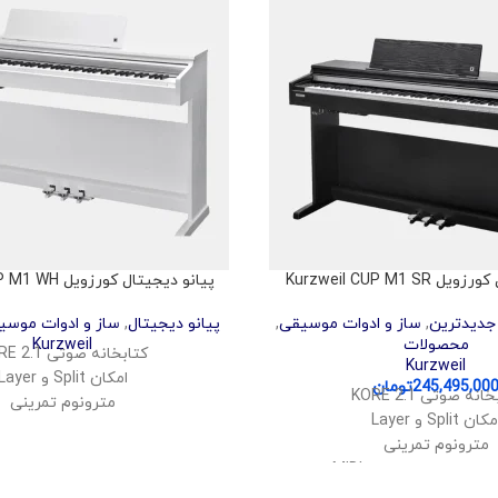
Kurzweil CUP M1 S
پیانو دیجیتال کورزویل Kurzweil CUP M1 WH
جدیدترین
,
ساز و ادوات موسیقی
,
پیانو دیجیتال
,
ساز و ادوات موسی
محصولات
Kurzweil
کتابخانه صوتی KORE 2.1
Kurzweil
امکان Split و Layer
245,495,00
تومان
انه صوتی KORE 2.1
مترونوم تمرینی
کان Split و Layer
اتصال بلوتوث برای صوت و IDI
مترونوم تمرینی
پشتیبانی از USB Audio و MIDI
لوتوث برای صوت و MIDI
ضبط اجرای کاربر به صورت
USB Aud و MIDI