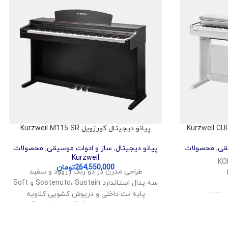
پیانو دیجیتال کورزویل Kurzweil M115 SR
قی
,
محصولات
پیانو دیجیتال
,
ساز و ادوات موسیقی
,
محصولات
Kurzweil
264,550,000
تومان
طراحی مدرن در دو رنگ رزوود و سفید
سه پدال استاندارد Sostenuto، Sustain و Soft
پایه نت داخلی و درپوش کشویی کلاویه
M
حالت‌های اجرایی Layer، Split و Duo
امکان یادگیری راحت پیانو
 داخلی