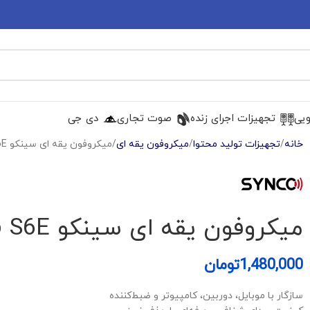
ویی
تجهیزات اجرای زنده
صوت تجاری
دی جی
خانه
تجهیزات تولید محتوا
میکروفون یقه ای
میکروفون یقه ای سینکو Synco S6E
میکروفون یقه ای سینکو Synco S6E
1,480,000
تومان
سازگار با موبایل، دوربین، کامپیوتر و ضبط‌کننده