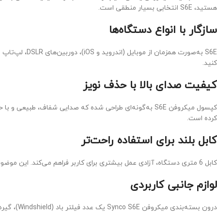
هستید، S6E انتخابی بسیار منطقی است.
سازگار با انواع دستگاه‌ها
S6E به‌صورت ه
کنید.
کیفیت صدای بالا با حذف نویز
کپسول میکروفن S6E به‌گونه‌ای طراحی شده که صدایی شفاف،
کرده است.
کابل بلند برای استفاده راحت‌تر
کابل 6 متری دستگاه، آزادی عمل بیشتری برای کاربر فراهم می‌کند. این موضوع در شرایطی که فاصله تا دوربین زیاد است یا نیاز به تحرک هنگام صحبت وجود دارد، بسیار کارآمد است.
لوازم جانبی کاربردی
درون بسته‌بندی میکروفن Synco S6E یک عدد فیلتر باد (Windshield)، گیره یقه‌ای، مبدل 6.5 میلی‌متری و باتری LR44 نیز قرار دارد که همه چیز برای شروع ضبط حرفه‌ای را فراهم می‌کند.