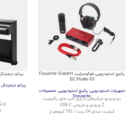
پکیج استودیویی فوکوسرایت Focusrite Scarlett
پیانو دیجیتال کورزویل R
2i2 Studio G3
پیانو دیجیتال
,
تجهیزات استودیویی
,
پکیج استودیویی
,
محصولات
Focusrite
دو ورودی میکروفن با پری امپ های باکیفیت
0
کتابخ
2 ورودی و خروجی USB-C
ام
کیفیت صدای 24 بیت / 192 کیلوهرتز
قابلیت مانیتورینگ بی‌درنگ
اتصال ب
نرم‌افزارهای DAW و پلاگین‌های رایگان همراه
پشتیبانی از io