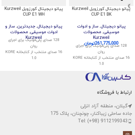
پیانو دیجیتال کورزویل Kurzweil
پیانو دیجیتال کورزویل Kurzweil
CUP E1 WH
CUP E1 BK
پیانو دیجیتال
,
ساز و ادوات
پیانو دیجیتال
,
جدیدترین
,
ساز و
موسیقی
,
محصولات
ادوات موسیقی
,
محصولات
Kurzweil
Kurzweil
128 صدای پلی‌فونیک برای اجرای
261,775,000
تومان
128 صدای پلی‌فونیک برای اجرای
روان
روان
16 صدای منتخب از کتابخانه KORE
16 صدای منتخب از کتابخانه KORE
1.0
1.0
قابلیت تقسیم و لایه‌بندی صداها
قابلیت تقسیم و لایه‌بندی صداها
اتصال بی‌سیم صدا و MIDI
اتصال بی‌سیم صدا و MIDI
پشتیبانی از USB Audio و MIDI
پشتیبانی از USB Audio و MIDI
سیستم صوتی استریو با توان 40
سیستم صوتی استریو با توان 40
وات
ارتباط با فروشگاه
وات
گیلان، منطقه آزاد انزلی
جاده ساحلی زیباکنار، چونچنان، پلاک 175
Tel: (+98) 9112199343