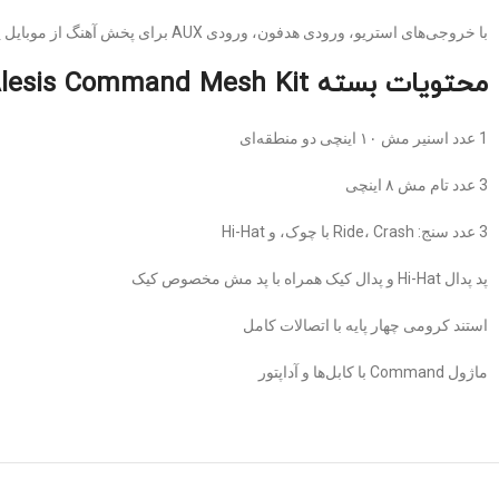
با خروجی‌های استریو، ورودی هدفون، ورودی AUX برای پخش آهنگ از موبایل یا پلیر، و MIDI، این درامز هم برای تمرین در خانه، هم برای ضبط در استودیو، و حتی اجرای زنده گزینه‌ای کامل محسوب می‌شود.
محتویات بسته Alesis Command Mesh Kit
1 عدد اسنیر مش ۱۰ اینچی دو منطقه‌ای
3 عدد تام مش ۸ اینچی
3 عدد سنج: Ride، Crash با چوک، و Hi-Hat
پد پدال Hi-Hat و پدال کیک همراه با پد مش مخصوص کیک
استند کرومی چهار پایه با اتصالات کامل
ماژول Command با کابل‌ها و آداپتور