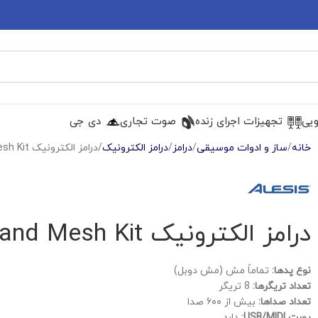
ویی
تجهیزات اجرای زنده
صوت تجاری
دی جی
خانه
ساز و ادوات موسیقی
درامز
درامز الکترونیک
درامز الکترونیک Alesis Command Mesh Kit
درامز الکترونیک Alesis Command Mesh Kit
نوع پدها:
تماماً مش (مش دوبل)
تعداد تریگرها:
8 تریگر
تعداد صداها:
بیش از ۶۰۰ صدا
پورت USB/MIDI:
دارد