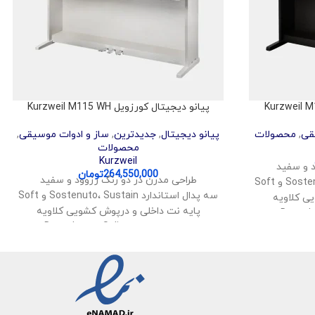
پیانو دیجیتال کورزویل Kurzweil M115 WH
قی
,
محصولات
پیانو دیجیتال
,
جدیدترین
,
ساز و ادوات موسیقی
,
محصولات
Kurzweil
د و سفید
264,550,000
تومان
طراحی مدرن در دو رنگ رزوود و سفید
سه پدال استاندارد Sostenuto، Sustain و Soft
ی کلاویه
پایه نت داخلی و درپوش کشویی کلاویه
حالت‌های اجرایی Layer، Split و Duo
انو
امکان یادگیری راحت پیانو