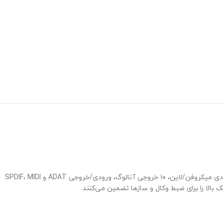
کارت صدای Focusrite Scarlett 18i20 G3 پرچم‌دار سری Scarlett محسوب می‌شود و برای استودیوهای حرفه‌ای طراحی شده است. این کارت صدا با ۸ ورودی میکروفن/لاین، ۱۰ خروجی آنالوگ، ورودی/خروجی ADAT و SPDIF، MIDI