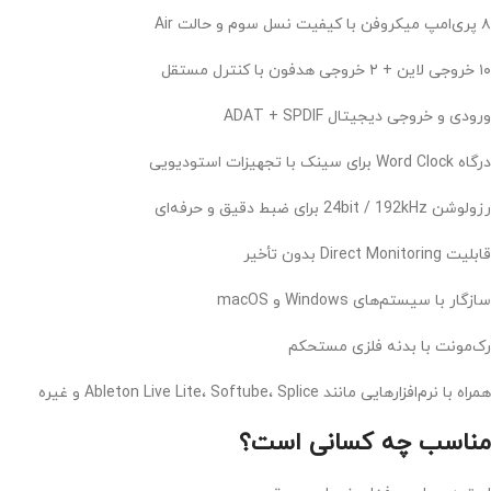
۸ پری‌امپ میکروفن با کیفیت نسل سوم و حالت Air
۱۰ خروجی لاین + ۲ خروجی هدفون با کنترل مستقل
ورودی و خروجی دیجیتال ADAT + SPDIF
درگاه Word Clock برای سینک با تجهیزات استودیویی
رزولوشن 24bit / 192kHz برای ضبط دقیق و حرفه‌ای
قابلیت Direct Monitoring بدون تأخیر
سازگار با سیستم‌های Windows و macOS
رک‌مونت با بدنه فلزی مستحکم
همراه با نرم‌افزارهایی مانند Ableton Live Lite، Softube، Splice و غیره
مناسب چه کسانی است؟