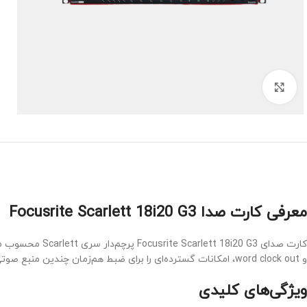
Click to enlarge
معرفی کارت صدا Focusrite Scarlett 18i20 G3
و word clock out، امکانات گسترده‌ای را برای ضبط هم‌زمان چندین منبع صوتی فراهم می‌کند. پری‌امپ‌های نسل سوم همراه با حالت Air، شفافیت و داینامیک بالا را برای ضبط وکال و سازها تضمین می‌کنند.
ویژگی‌های کلیدی