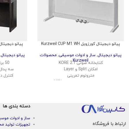
پیانو دیجیتال کورزویل Kurzweil CUP M1 WH
پیانو دیجیتال کورزویل R
پیانو دیجیتال
,
ساز و ادوات موسیقی
,
محصولات
پیانو دیجیتال
,
Kurzweil
کتابخانه صوتی KORE 2.1
50 برنامه از پیش تنظیم شده
امکان Split و Layer
سه پدال استان
مترونوم تمرینی
کنترل دق
اتصال بلوتوث برای صوت و MIDI
چهار ا
پشتیبانی از USB Audio و MIDI
سیستم 
ضبط اجرای کاربر به صورت داخلی
اتصال ب
کنترل پنل ساده و کاربرپسند
دسته بندی ها
ساز و ادوات موس
ارتباط با فروشگاه
تجهیزات تولید مح