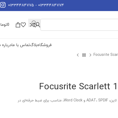
۰۱۳۳۴۴۸۴۷۷۴ - ۰۱۳۳۴۴۸۴۷۷۵
0
توما
فروشگاه
بلاگ
تماس با ما
درباره م
کارت صدای Focusrite Scarlett 18i20 G3 با ۸ ورودی میکروفن، ۱۰ خروجی لاین، ADAT، SPDIF و Word Clock، مناسب برای ضبط حرفه‌ای در