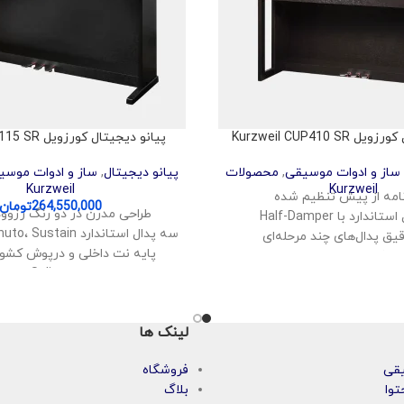
Kurzweil CUP410 S
پیانو دیجیتال کورزویل Kurzweil M115 SR
ساز و ادوات موسیقی
,
محصولات
پیانو دیجیتال
,
ساز و ادوات موسی
Kurzweil
Kurzweil
264,550,000
تومان
طراحی مدرن در دو رنگ رزوو
دارد با Half-Damper
سه پدال استاندارد Sostenuto، Sustain و Soft
یق پدال‌های چند مرحله‌ای
پایه نت داخلی و درپوش کشوی
سپیکر داخلی با وضوح بالا
حالت‌های اجرایی Layer، Split و Duo
صوتی داخلی 70 وات
امکان یادگیری راحت پی
لوتوث برای پخش موسیقی
لینک ها
یقی
فروشگاه
توا
بلاگ