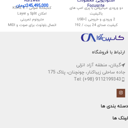
استودیویی
,
محصولات
Kurzweil
Focusrite
245,495,000
تومان
دو ورودی میکروفن با پری امپ های
کتابخانه صوتی KORE 2.1
باکیفیت
امکان Split و Layer
2 ورودی و خروجی USB-C
مترونوم تمرینی
کیفیت صدای 24 بیت / 192
اتصال بلوتوث برای صوت و MIDI
کیلوهرتز
پشتیبانی از USB Audio و MIDI
قابلیت مانیتورینگ بی‌درنگ
ضبط اجرای کاربر به صورت داخلی
نرم‌افزارهای DAW و پلاگین‌های
کنترل پنل ساده و کاربرپسند
رایگان همراه
ارتباط با فروشگاه
گیلان، منطقه آزاد انزلی
جاده ساحلی زیباکنار، چونچنان، پلاک 175
Tel: (+98) 9112199343
دسته بندی ها
لینک ها