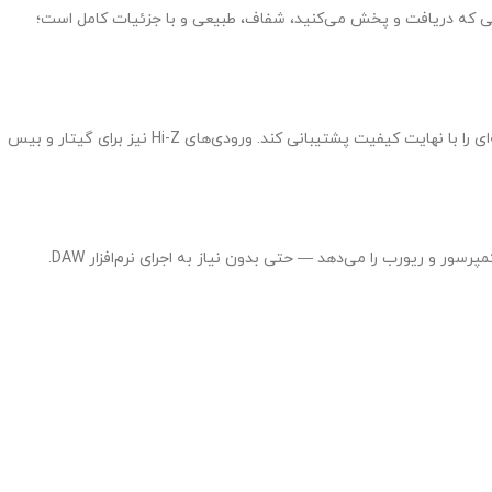
24bit/19 را با داینامیک رنج بسیار بالا فراهم می‌کنند. صدایی که دریافت و پخش می‌کنید، شفاف، طبیعی و با جزئیات کامل است؛
این کارت صدا دارای دو پری‌امپ با نویز بسیار پایین و فانتوم پاور ۴۸+ ولت است که می‌تواند میکروفون‌های استودیویی حساس، مانند کاندنسرهای حرفه‌ای را با نهایت کیفیت پشتیبانی کند. ورودی‌های Hi-Z نیز برای گیتار و بیس