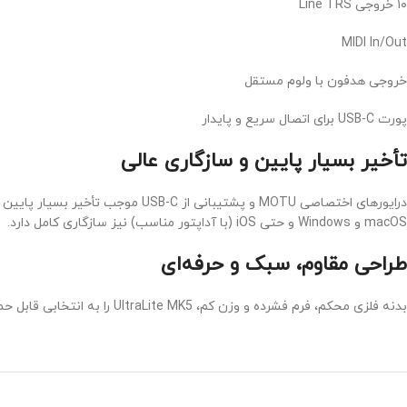
۱۰ خروجی Line TRS
MIDI In/Out
خروجی هدفون با ولوم مستقل
پورت USB-C برای اتصال سریع و پایدار
تأخیر بسیار پایین و سازگاری عالی
درایورهای اختصاصی MOTU و پشتیبا
macOS و Windows و حتی iOS (با آداپتور مناسب) نیز سازگاری کامل دارد.
طراحی مقاوم، سبک و حرفه‌ای
بدنه فلزی محکم، فرم فشرده و وزن کم، UltraLite MK5 را به انتخابی قابل حمل و مناسب برای رکوردینگ در استودیو یا اجراهای زنده تبدیل کرده است.