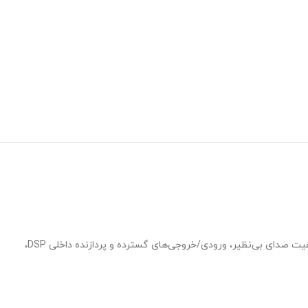
کارت صدا MOTU UltraLite MK5 یک کارت صدای USB حرفه‌ای است که برای کاربران حرفه‌ای و پروژه‌های بزرگ طراحی شده است. اینترفیس پرقدرت با کیفیت صدای بی‌نظیر، ورودی/خروجی‌های گسترده و پردازنده داخلی DSP،