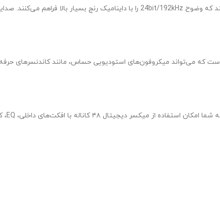
UltraLite MK5 از مبدل‌های قدرتمند ESS Sabre32 Ultra DAC استفاده می‌کند که وضوح 2kHz