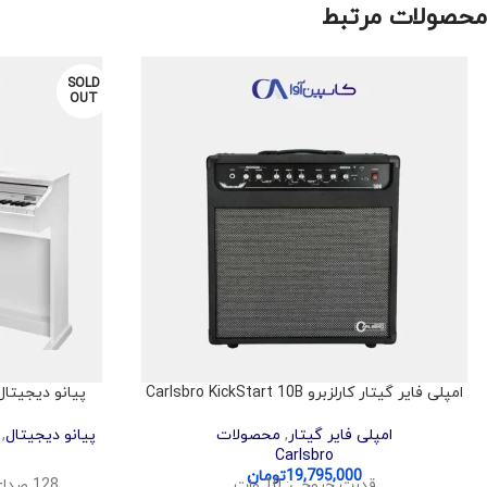
محصولات مرتبط
SOLD
OUT
امپلی فایر گیتار کارلزبرو Carlsbro KickStart 10B
پیانو دیجیتال کورزویل H
امپلی فایر گیتار
,
محصولات
پیانو دیجیتال
,
Carlsbro
19,795,000
تومان
قدرت خروجی: 10 وات
128 صدای پلی‌فونیک برای اجرای روان