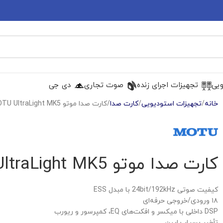
ویی
تجهیزات اجرای زنده
صوت تجاری
دی جی
خانه
تجهیزات استودیویی
کارت صدا
کارت صدا موتو MOTU UltraLight MK5
کارت صدا موتو MOTU UltraLight MK5
کیفیت صوتی 24bit/192kHz با مبدل ESS
۱۸ ورودی/خروجی حرفه‌ای
DSP داخلی با میکسر و افکت‌های EQ، کمپرسور و ریورب
تأخیر بسیار پایین