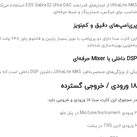
مناسب برای میکس، مسترینگ و ضبط حرفه‌ای.
پری‌امپ‌های دقیق و کم‌نویز
به‌خوبی بهینه‌سازی شده‌اند.
DSP داخلی با Mixer حرفه‌ای
یکی از ویژگی‌های منحصر‌به‌فرد UltraLite MK5، داشتن DSP داخلی است که به شما امکان استفاده از میکسر دیجیتال ۴۸ کاناله با افکت‌های داخلی، EQ، کمپرسور و ریورب را می‌دهد — حتی بدون نیاز به اجرای نرم‌افزار DAW.
۱۸ ورودی / خروجی گسترده
در مجموع، این کارت صدا ۱۸ ورودی و خروجی دارد:
۲ ورودی Mic/Line/Instrument در پنل جلو
۶ ورودی لاین TRS در پشت