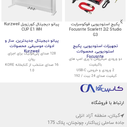
پکیج استودیویی فوکوسرایت
پیانو دیجیتال کورزویل Kurzweil
CUP E1 WH
Focusrite Scarlett 2i2 Studio
G3
پیانو دیجیتال
,
جدیدترین
,
ساز و
تجهیزات استودیویی
,
پکیج
ادوات موسیقی
,
محصولات
استودیویی
,
محصولات
Kurzweil
128 صدای پلی‌فونیک برای اجرای
Focusrite
دو ورودی میکروفن با پری امپ های
روان
باکیفیت
16 صدای منتخب از کتابخانه KORE
2 ورودی و خروجی USB-C
1.0
کیفیت صدای 24 بیت / 192
قابلیت تقسیم و لایه‌بندی صداها
کیلوهرتز
اتصال بی‌سیم صدا و MIDI
قابلیت مانیتورینگ بی‌درنگ
پشتیبانی از USB Audio و MIDI
نرم‌افزارهای DAW و پلاگین‌های
سیستم صوتی استریو با توان 40
رایگان همراه
وات
ارتباط با فروشگاه
گیلان، منطقه آزاد انزلی
جاده ساحلی زیباکنار، چونچنان، پلاک 175