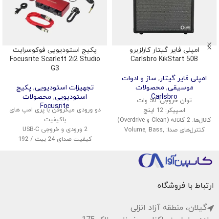
امپلی فایر گیتار کارلزبرو
پکیج استودیویی فوکوسرایت
Focusrite Scarlett 2i2 Studio
Carlsbro KikStart 50B
G3
امپلی فایر گیتار
,
ساز و ادوات
موسیقی
,
محصولات
تجهیزات استودیویی
,
پکیج
Carlsbro
استودیویی
,
محصولات
توان خروجی: 50 وات
Focusrite
دو ورودی میکروفن با پری امپ های
اسپیکر: 12 اینچ
باکیفیت
کانال‌ها: 2 کاناله (Clean و Overdrive)
2 ورودی و خروجی USB-C
کنترل‌های صدا: Volume, Bass,
کیفیت صدای 24 بیت / 192
Middle, Treble
کیلوهرتز
افکت‌ها: Reverb
قابلیت مانیتورینگ بی‌درنگ
ورودی: 1x گیتار، 1x AUX
نرم‌افزارهای DAW و پلاگین‌های
خروجی هدفون: دارد
رایگان همراه
ابعاد: 42 x 45 x 25 سانتیمتر
ارتباط با فروشگاه
وزن: حدود 12 کیلوگرم
گیلان، منطقه آزاد انزلی